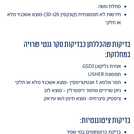
מחלת גושה
חירשות לא תסמונתית (קונקסין 26ו-30)-מוצא אשכנזי מלא
או חלקי
בדיקות שהכללתן כבדיקות סקר גנטי שרויה
במחלוקת:
אגירת גליקוגן GSDI
תסמונת USHER
חסר אלפא 1 אנטיטריפסין -מוצא אשכנזי מלא או חלקי
ניוון שרירים מחסר דיספרלין – מוצא לוב
ציסטיק פיברוזיס- מוצא תימן ו/או עיראק
בדיקות ציטוגנטיות:
בדיקת כרומוזומים במי שפיר