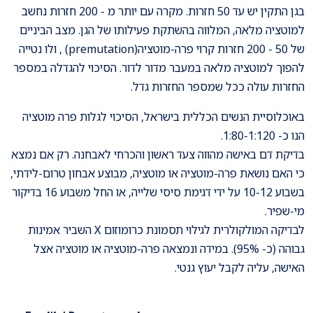
בגן התקין יש עד 50 חזרות. מקרה עם יותר מ - 200 חזרות נחשב
למוטציה מלאה, המלווה בהשתקת פעילותו של הגן. מצב הביניים
של 50 - 200 חזרות קרוי פרה-מוטציה(premutation) , ולו נטייה
להפוך למוטציה מלאה במעבר מדור לדור. הסיכוי להגדלה במספר
החזרות עולה ככל שמספר החזרות גדל.
באוכלוסיית הנשים הכללית בישראל, הסיכוי לגלות פרה מוטציה
הנו כ- 1:80-1:120.
בדיקת דם באישה מהווה צעד ראשון והכרחי לאבחנה. רק אם נמצא
כי האם נושאת פרה-מוטציה או מוטציה, מבוצע אבחון טרום-לידתי,
בשבוע 10-12 על ידי דגימת סיסי שלייה, או החל משבוע 16 בדיקור
מי-שפיר.
לבדיקה המולקולרית לגילוי תסמונת כרומוזום X השביר אמינות
גבוהה (כ- 95%). במידה ונמצאה פרה-מוטציה או מוטציה אצל
האישה, עליה לקבל יעוץ גנטי.