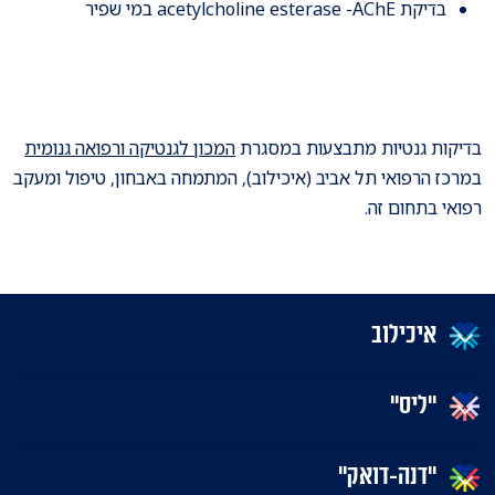
בדיקת acetylcholine esterase -AChE במי שפיר
בדיקות גנטיות מתבצעות במסגרת
המכון לגנטיקה ורפואה גנומית
במרכז הרפואי תל אביב (איכילוב), המתמחה באבחון, טיפול ומעקב
רפואי בתחום זה.
איכילוב
"ליס"
"דנה-דואק"