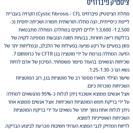
ציסטיק פיברוזיס
מחלת הציסטיק פיברוזיס ,(Cystic fibrosis - CF) הקרויה בעברית
לייפת כיסייתית, הנה מחלה תורשתית חמורה ושכיחה יחסית (כ-
1:2,500- 1:3,600 ילדים לוקים במחלה). המחלה מתבטאת
בדלקות ריאה חוזרות, בבעיות תזונה הנובעות מספיגה לקויה של
מזון במעיים על רקע פגיעה בפעילות של הלבלב, ובמליחות יתר של
הזיעה. המחלה נגרמת על ידי מוטציה בגן CFTR על כרומוזום 7.
שכיחות הנשאים: בהעדר סיפור משפחתי, הסיכון של אדם להיות
נשא הנו כ-1:25-1:30.
שיעור הגילוי: תוארו מספר רב של מוטציות בגן, רוב המוטציות
השכיחות מוכרות כיום.
אצל אנשים ממוצא אשכנזי ניתן לגלות כ-95% מהנשאים למחלה
על ידי בדיקת חמש המוטציות השכיחות. אצל אנשים ממוצא אחר
ניתן לגלות אחוז נמוך יותר של נשאים על ידי בדיקת המוטציות
השכיחות האופייניות למוצא.
לדיווח המדויק לגבי המוצא העדתי חשיבות מכרעת לביצוע הבדיקה.