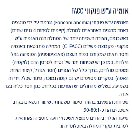
אנמיה ע”ש פנקוני FACC
האנמיה ע”ש פנקוני (Fanconi anemia) נגרמת על-ידי מוטציה
באחד מהגנים האחראיים למחלה (קיימים לפחות 4 גנים שונים).
באשכנזים, הצורה השכיחה יותר של המחלה הנה האנמיה ע”ש
פנקוני- מקבוצת משלים (C FACC) המחלה מתבטאת באנמיה
וחסר תאים שמקורם במוח העצם (פאנציטופניה) המופיעה בגיל
הילדות. כמו כן יש שכיחות יתר של נטייה לסרטן הדם (לוקמיה)
ומומים מולדים, בדרך כלל של הגפיים (חסר אגודל, קיצור ועיוות
האמה). במקרים מסוימים יש גם קומה נמוכה, פיגור שכלי, וירידה
בשמיעה. בשליש מהחולים יש הפרעות בכליות, כגון חסר כליה בצד
אחד.
שכיחות הנשאים: בהעדר סיפור משפחתי, שיעור הנשאים בקרב
אשכנזים הנו כ-90-80:1.
שיעור הגילוי: ביהודים ממוצא אשכנזי ידועה מוטציה האחראית
למרבית מקרי המחלה באוכלוסייה זו.