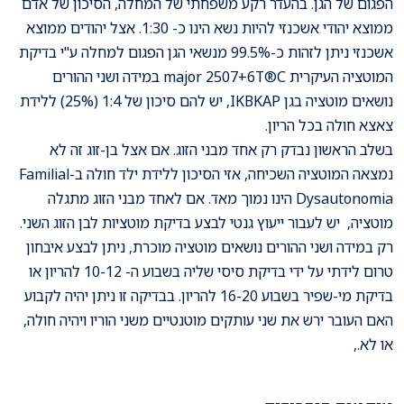
הפגום של הגן. בהעדר רקע משפחתי של המחלה, הסיכון של אדם
ממוצא יהודי אשכנזי להיות נשא הינו כ- 1:30. אצל יהודים ממוצא
אשכנזי ניתן לזהות כ-99.5% מנשאי הגן הפגום למחלה ע"י בדיקת
המוטציה העיקרית major 2507+6T®C במידה ושני ההורים
נושאים מוטציה בגן IKBKAP, יש להם סיכון של 1:4 (25%) ללידת
צאצא חולה בכל הריון.
בשלב הראשון נבדק רק אחד מבני הזוג. אם אצל בן-זוג זה לא
נמצאה המוטציה השכיחה, אזי הסיכון ללידת ילד חולה ב-Familial
Dysautonomia הינו נמוך מאד. אם לאחד מבני הזוג מתגלה
מוטציה, יש לעבור ייעוץ גנטי לבצע בדיקת מוטציות לבן הזוג השני.
רק במידה ושני ההורים נושאים מוטציה מוכרת, ניתן לבצע איבחון
טרום לידתי על ידי בדיקת סיסי שליה בשבוע ה- 10-12 להריון או
בדיקת מי-שפיר בשבוע 16-20 להריון. בבדיקה זו ניתן יהיה לקבוע
האם העובר ירש את שני עותקים מוטנטיים משני הוריו ויהיה חולה,
או לא.,