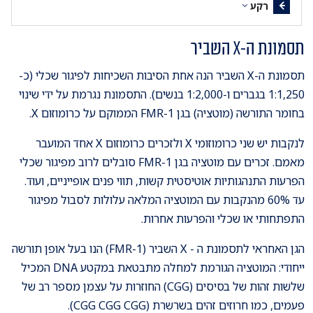
רקע
תסמונת ה-X השביר
תסמונת ה-X השביר הנה אחת הסיבות השכיחות לפיגור שכלי (כ-
1:1,250 בגברים ו-1:2,000 בנשים). התסמונת נגרמת על ידי שינוי
בחומר התורשה (מוטציה) בגן FMR-1 הממוקם על כרומוזום X.
לנקבות יש שני כרומוזומי X ולזכרים כרומוזום X אחד המועבר
מאמם. זכרים עם מוטציה בגן FMR-1 סובלים לרוב מפיגור שכלי
הפרעות התנהגותיות אוטיסטית קשות, תווי פנים אופייניים, ועוד.
עד 60% מהנקבות עם המוטציה המלאה עלולות לסבול מפיגור
התפתחותי או שכלי והפרעות אחרות.
הגן האחראי לתסמונת ה - X השביר (FMR-1) הנו בעל אופן תורשה
ייחודי: המוטציה הגורמת למחלה מתבטאת במקטע DNA המכיל
שלשות זהות של בסיסים (CGG) החוזרות על עצמן מספר רב של
פעמים, כמו חרוזים זהים בשרשרת (CGG CGG CGG).