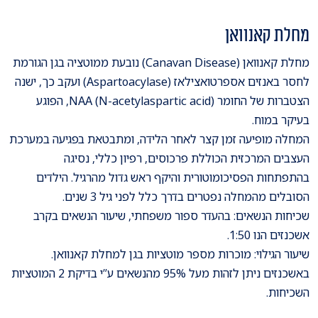
מחלת קאנוואן
מחלת קאנוואן (Canavan Disease) נובעת ממוטציה בגן הגורמת
לחסר באנזים אספרטואצילאז (Aspartoacylase) ועקב כך, ישנה
הצטברות של החומר NAA (N-acetylaspartic acid), הפוגע
בעיקר במוח.
המחלה מופיעה זמן קצר לאחר הלידה, ומתבטאת בפגיעה במערכת
העצבים המרכזית הכוללת פרכוסים, רפיון כללי, נסיגה
בהתפתחות הפסיכומוטורית והיקף ראש גדול מהרגיל. הילדים
הסובלים מהמחלה נפטרים בדרך כלל לפני גיל 3 שנים.
שכיחות הנשאים: בהעדר ספור משפחתי, שיעור הנשאים בקרב
אשכנזים הנו 1:50.
שיעור הגילוי: מוכרות מספר מוטציות בגן למחלת קאנוואן.
באשכנזים ניתן לזהות מעל 95% מהנשאים ע”י בדיקת 2 המוטציות
השכיחות.