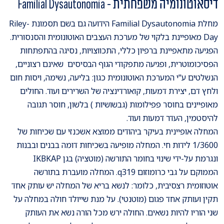
דיסאוטונומיה משפחתית - Familial Dysautonomia
מחלת Familial Dysautonomia הידועה גם בשם תסמונת Riley-
Day מאופיינת בלקוי של מערכת העצבים האוטונומית והסנסורית.
הפגיעה מתאפיינת ברפיון כללי, התכווצויות, נסיגה בהתפתחות
הפסיכומוטרית, ופגיעה מתפקודי הגוף הבסיסים שאינם רצוניים,
הנשלטים ע"י המערכת האוטונומית כגון: בליעה, נשימה, ויסות חום
ולחץ דם, יצירת דמעות, קואורדינציה של השרירים ועוד. החולים
מאופיינים בחוסר פפילומות (גבשושיות ) בלשון, חוסר תגובה
להיסטמין, העדר דמעות ועוד.
המחלה אופיינית בעיקר ביהודים ממוצא אשכנזי עם שכיחות של
1/3600 לידות חי. המחלה מופיעה בשכיחות דומה בבנים ובבנות
ונגרמת על-ידי שינוי בחומר התורשה (מוטציה) בגן IKBKAP
הממוקם על גבי כרומוזום q319. המחלה מועברת בתורשה
אוטוזומית רצסיבית, כלומר: לנשא בריא של המחלה יש עותק אחד
תקין ועותק אחד פגום (מוטנטי). על מנת שייולד חולה במחלה על
שני הוריו להיות נשאים. החולה ירש מכל הורה נשא את העותק