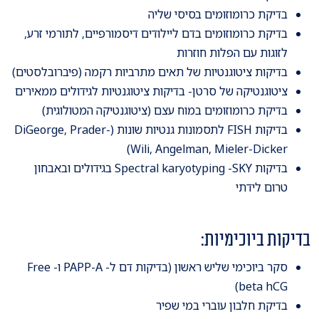
בדיקת כרומוזומים בסיסי שליה
בדיקת כרומוזומים בדם ליילודים דיסמורפיים, לתורמי זרע,
לזוגות עם הפלות חוזרות
בדיקות ציטוגנטיות של תאים מתרביות רקמה (פיברובלסטים)
ציטוגנטיקה של סרטן- בדיקות ציטוגנטיות לגידולים ממאירים
בדיקת כרומוזומים במוח עצם (ציטוגנטיקה המטולוגית)
בדיקות FISH לתסמונות גנטיות שונות (DiGeorge, Prader-
Wili, Angelman, Mieler-Dicker)
בדיקות Spectral karyotyping -SKY בגידולים ובאבחון
טרום לידתי
בדיקות ביוכימיות:
סקר ביוכימי שליש ראשון (בדיקות דם ל- PAPP-A ו- Free
beta hCG)
בדיקת חלבון עוברי במי שפיר