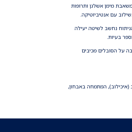
יפול בכיב קיבה ותריסריון, כולל סותרי חומצה חסמי H2, מעכבי משאבת מימן אשלגן ותרופות
ילוב עם אנטיביוטיקה.
הניתוח נחשב לשיטה יעילה
ספר בעיות.
בה על הסובלים מכיבים
(איכילוב), המתמחה באבחון,