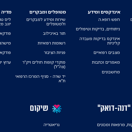
אינדקסים ומידע
מטופלים ומבקרים
מדיה
חפש רופא.ה
שירות ומידע למבקרים
ליס טו
ולמטופלים
יוגב מ
ניתוחים, בדיקות וטיפולים
תור באיכילוב
פודקאס
אינדקס בדיקות מעבדה
קליניות
רשומות רפואיות
מישהו 
מצבים רפואיים
פניות הציבור
פודקאס
מאמרים וכתבות
מוקדי קופות חולים ויק"ר
ערוץ יו
(צה"ל)
מחשבונים
יד שרה - סניף המרכז הרפואי
ת"א
"דנה-דואק"
שיקום
ת, מרפאות ומכונים
גריאטריה