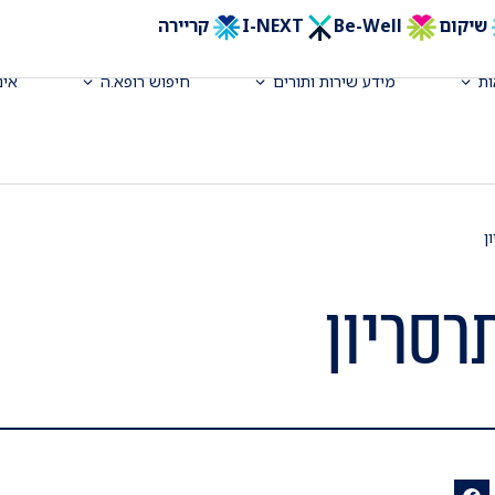
שיקום
Be-Well
I-NEXT
קריירה
ת
מידע שירות ותורים
חיפוש רופא.ה
אינ
ן
רסריון