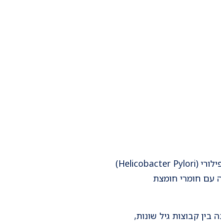
מחקרים רבים מעידים על נוכחות זיהום בקטריאלי, הנגרם על-ידי חיידק המכונה הליקובקטר פילורי (Helicobacter Pylori)
בה עם חומרי חומצת
בין קבוצות גיל שונות,