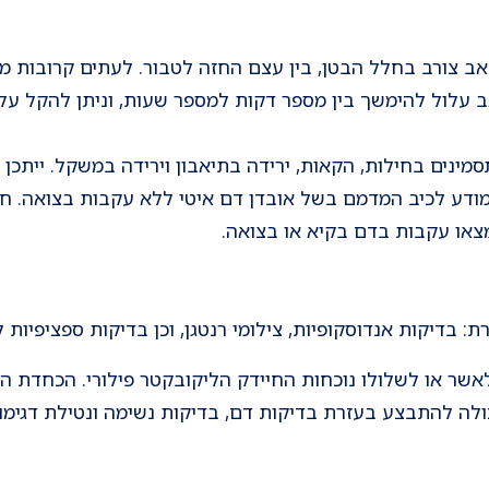
אב צורב בחלל הבטן, בין עצם החזה לטבור. לעתים קרובות מו
 עלול להימשך בין מספר דקות למספר שעות, וניתן להקל על
סמינים בחילות, הקאות, ירידה בתיאבון וירידה במשקל. ייתכן 
 מודע לכיב המדמם בשל אובדן דם איטי ללא עקבות בצואה. חו
מצאו עקבות בדם בקיא או בצואה.
: בדיקות אנדוסקופיות, צילומי רנטגן, וכן בדיקות ספציפיות 
לאשר או לשלולו נוכחות החיידק הליקובקטר פילורי. הכחדת 
כולה להתבצע בעזרת בדיקות דם, בדיקות נשימה ונטילת דגימו