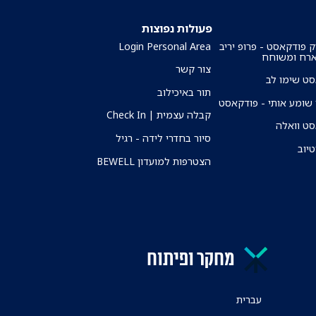
פעולות נפוצות
ק פודקאסט - פרופ יריב
Login Personal Area
ארח ומשוחח
צור קשר
ט שימו לב
תור באיכילוב
שומע אותי - פודקאסט
קבלה עצמית | Check In
ט וואלה
סיור בחדרי לידה - רגיל
טיוב
הצטרפות למועדון BEWELL
מחקר ופיתוח
עברית