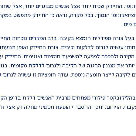
נומי. החיידק שכיח יותר אצל אנשים מבוגרים יותר, אצל שחור
ציואקונומי הנמוך. בכל מקרה, נראה כי החיידק מתפשט במקר
 מים.
 בעל צורה ספירלית הנמצא בקיבה. ברב המקרים נוכחות החייד
ותו עשויה לגרום לדלקות וכיבים. צורת החיידק ואופן תנועת
הקיבה ולהפכה לפגיעה להשפעת חומצות ואנזימים. החיידק ע
יותר את מנגנון ההגנה של הקיבה ולגרום לדלקת מקומית. בנוס
ם לקיבה לייצר חומצה נוספת. עודף חומציות זו עשויה לגרום
הליקובקטר פילורי מפתחים מרבית האנשים דלקת בדופן הקי
בעקבות הזיהום. יתכן וההסבר להופעת תסמיני מחלה רק אצל ח