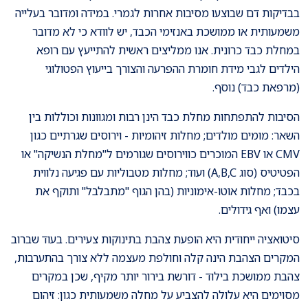
בבדיקות דם שבוצעו מסיבות אחרות לגמרי. במידה ומדובר בעלייה
משמעותית או ממושכת באנזימי הכבד, יש לוודא כי לא מדובר
במחלת כבד כרונית. אנו ממליצים ראשית להתייעץ עם רופא
הילדים לגבי מידת חומרת ההפרעה והצורך בייעוץ הפטולוגי
(מרפאת כבד) נוסף.
הסיבות להתפתחות מחלת כבד הינן רבות ומגוונות וכוללות בין
השאר: מומים מולדים; מחלות זיהומיות - וירוסים שגרתיים כגון
CMV או EBV המוכרים כווירוסים שגורמים ל"מחלת הנשיקה" או
הפטיטיס (סוג A,B,C) ועוד; מחלות מטבוליות עם פגיעה נלווית
בכבד; מחלות אוטו-אימוניות (בהן הגוף "מתבלבל" ותוקף את
עצמו) ואף גידולים.
סיטואציה ייחודית היא הופעת צהבת בתינוקות צעירים. בעוד שברוב
המקרים הצהבת הינה קלה וחולפת מעצמה ללא צורך בהתערבות,
צהבת ממושכת בילוד - דורשת בירור יותר מקיף, שכן במקרים
מסוימים היא עלולה להצביע על מחלה משמעותית כגון: זיהום