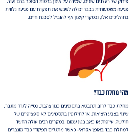
פירוק של רעלנים שונים, שמירה על איזון ברמות הסוכר בדם ועוד.
פגיעה משמעותית בכבד יכולה לשבש את תפקודו עם פגיעה נלווית
בתהליכים אלו, ובמקרי קיצון אף להוביל לסכנת חיים.
מהי מחלת כבד?
מחלת כבד לרוב תתבטא בתסמינים כגון צהבת, נטייה לגרד מוגבר,
שינוי בצבע היציאות, או לחילופין בתסמינים לא ספציפיים של
חולשה, עייפות או כאב בטן עמום. במקרים רבים עולה החשד
למחלת כבד באופן אקראי- כאשר מתגלים תפקודי כבד מוגברים