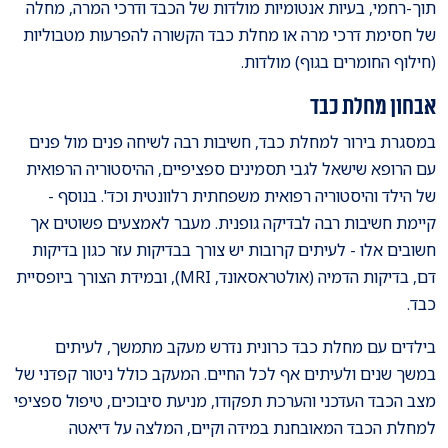
תוך-רחמי, בעיות אנטומיות מולדות של הכבד ודרכי המרה, מחלה
של חסימת דרכי מרה או מחלת כבד הקשורה להפרעות מטבוליות
(חילוף החומרים בגוף) מולדות.
אבחון מחלת כבד
במסגרת בירור למחלת כבד, חשיבות רבה לשיחה פנים מול פנים
עם הרופא שישאל לגבי תסמינים ספציפיים, ההיסטוריה הרפואית
של הילד והיסטוריה רפואית משפחתית רלוונטית וכד'. בנוסף -
קיימת חשיבות רבה לבדיקה גופנית. מעבר לאמצעים פשוטים אך
חשובים אלו - לעיתים קרובות יש צורך בבדיקות עזר כגון בדיקות
דם, בדיקות הדמיה (אולטראסאונד, MRI), ובמידת הצורך ביופסיית
כבד.
בילדים עם מחלת כבד כרונית נדרש מעקב מתמשך, לעיתים
במשך שנים ולעיתים אף לכל החיים. המעקב כולל ניטור קפדני של
מצב הכבד העדכני והערכת תפקודו, מניעת סיבוכים, טיפול ספציפי
למחלת הכבד המאובחנת במידה וקיים, המלצה על דיאטה