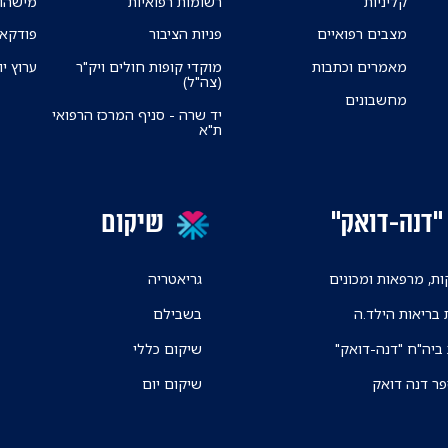
קליניות
רשומות רפואיות
מישהו 
מצבים רפואיים
פניות הציבור
פודקאס
מאמרים וכתבות
מוקדי קופות חולים ויק"ר
ערוץ יו
(צה"ל)
מחשבונים
יד שרה - סניף המרכז הרפואי
ת"א
"דנה-דואק"
שיקום
ת, מרפאות ומכונים
גריאטריה
 בריאות הילד.ה
בשבילם
 ביה"ח "דנה-דואק"
שיקום כללי
פר דנה דואק
שיקום יום