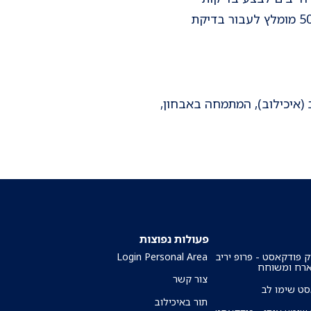
קולונוסקופיה באופן עוקב, בשל הנטייה לגדל פוליפים נוספים. גם לכלל האוכלוסייה מעל גיל 50 מומלץ לעבור בדיקת
(איכילוב), המתמחה באבחון,
פעולות נפוצות
ק פודקאסט - פרופ יריב
Login Personal Area
ארח ומשוחח
צור קשר
ט שימו לב
תור באיכילוב