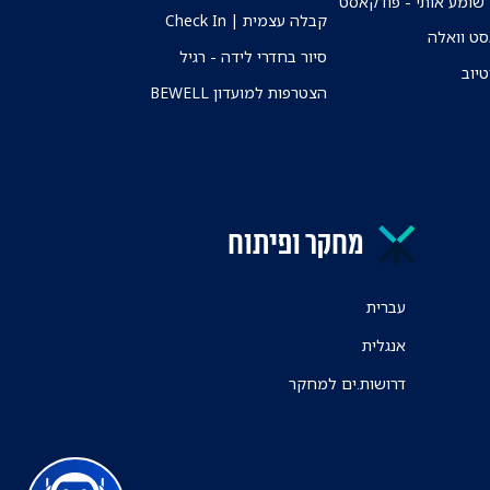
שומע אותי - פודקאסט
קבלה עצמית | Check In
ט וואלה
סיור בחדרי לידה - רגיל
טיוב
הצטרפות למועדון BEWELL
מחקר ופיתוח
עברית
אנגלית
דרושות.ים למחקר