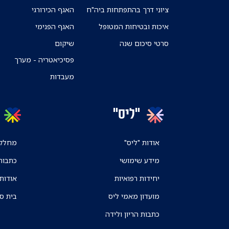
ציוני דרך בהתפתחות ביה"ח
האגף הכירורגי
איכות ובטיחות המטופל
האגף הפנימי
סרטי סיכום שנה
שיקום
פסיכיאטריה - מערך
מעבדות
"ליס"
אודות "ליס"
מחלקו
מידע שימושי
כתבות
יחידות רפואיות
אודות
מועדון מאמי ליס
בית ס
כתבות הריון ולידה