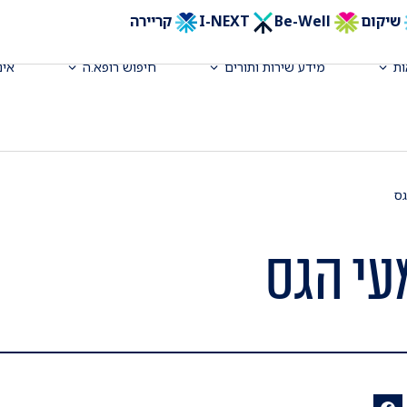
שיקום
Be-Well
I-NEXT
קריירה
ת
מידע שירות ותורים
חיפוש רופא.ה
אינ
גס
עי הגס