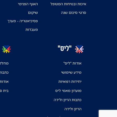
איכות ובטיחות המטופל
האגף הפנימי
סרטי סיכום שנה
שיקום
פסיכיאטריה - מערך
מעבדות
"ליס"
אודות "ליס"
מחלקו
מידע שימושי
כתבות
יחידות רפואיות
אודות
מועדון מאמי ליס
בית ס
כתבות הריון ולידה
הריון ולידה