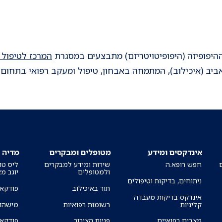
היפופיזה (היפופיטויטריזם) מתבצעים במסגרת
המרכז לטיפול 
ביב (איכילוב), המתמחה באבחון, טיפול ומעקב רפואי בתחום 
אינדקסים ומידע
מטופלים ומבקרים
מדיה
חפש רופא.ה
שירות ומידע למבקרים
ליס טו
ולמטופלים
יוגב מ
ניתוחים, בדיקות וטיפולים
תור באיכילוב
פודקאס
אינדקס בדיקות מעבדה
קליניות
רשומות רפואיות
מישהו 
מצבים רפואיים
פניות הציבור
פודקאס