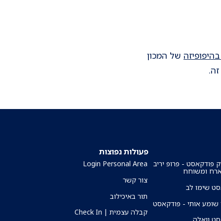
בהיפופיזה
של המכון
זה.
פעולות נפוצות
ק פודקאסט - פרופ יריב
Login Personal Area
ארח ומשוחח
צור קשר
ט שימו לב
תור באיכילוב
שומע אותי - פודקאסט
קבלה עצמית | Check In
ט וואלה