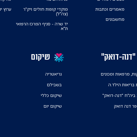
מאמרים וכתבות
מוקדי קופות חולים ויק"ר
ערוץ יו
(צה"ל)
מחשבונים
יד שרה - סניף המרכז הרפואי
ת"א
"דנה-דואק"
שיקום
ת, מרפאות ומכונים
גריאטריה
 בריאות הילד.ה
בשבילם
 ביה"ח "דנה-דואק"
שיקום כללי
פר דנה דואק
שיקום יום