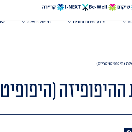
שיקום
Be-Well
I-NEXT
קריירה
ת
מידע שירות ותורים
חיפוש רופא.ה
אינ
זה (היפופיטויטריזם)
ההיפופיזה (היפופיטו