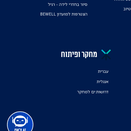
סיור בחדרי לידה - רגיל
טיוב
הצטרפות למועדון BEWELL
מחקר ופיתוח
עברית
אנגלית
דרושות.ים למחקר
AI צ'אט