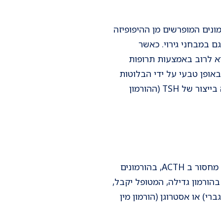
נים המופרשים מן ההיפופיזה
גם במבחני גירוי. כאשר
א לרוב באמצעות תרופות
אופן טבעי על ידי הבלוטות
עליהן מפקחת יותרת המוח. למשל, כאשר יש ירידה בייצור של TSH (ההורמון
הטיפול הוא על ידי מתן הורמוני תריס. במידה וישנו מחסור ב ACTH, בהורמונים
הורמון גדילה, המטופל יקבל,
רי) או אסטרוגן (הורמון מין