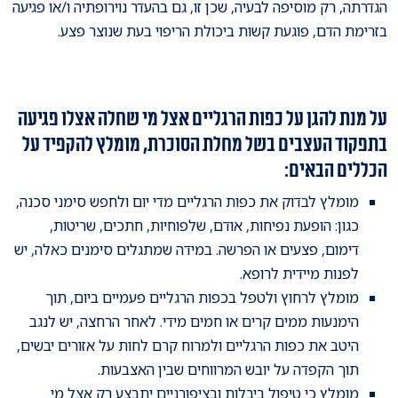
הגדרתה, רק מוסיפה לבעיה, שכן זו, גם בהעדר נוירופתיה ו/או פגיעה
בזרימת הדם, פוגעת קשות ביכולת הריפוי בעת שנוצר פצע.
על מנת להגן על כפות הרגליים אצל מי שחלה אצלו פגיעה
בתפקוד העצבים בשל מחלת הסוכרת, מומלץ להקפיד על
הכללים הבאים:
מומלץ לבדוק את כפות הרגליים מדי יום ולחפש סימני סכנה,
כגון: הופעת נפיחות, אודם, שלפוחיות, חתכים, שריטות,
דימום, פצעים או הפרשה. במידה שמתגלים סימנים כאלה, יש
לפנות מיידית לרופא.
מומלץ לרחוץ ולטפל בכפות הרגליים פעמיים ביום, תוך
הימנעות ממים קרים או חמים מידי. לאחר הרחצה, יש לנגב
היטב את כפות הרגליים ולמרוח קרם לחות על אזורים יבשים,
תוך הקפדה על יובש המרווחים שבין האצבעות.
מומלץ כי טיפול ביבלות ובציפורניים יתבצע רק אצל מי