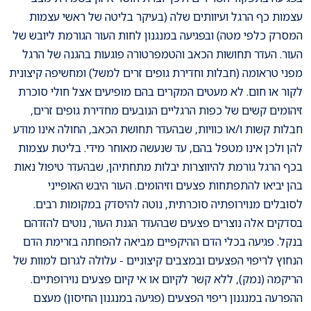
עצמות כף הרגל ועיוותים שלה (בעיקר בליטה של ראשי עצמות
המסרק כלפי מטה) ובפגיעה במנגנון לחות העור הגורמת ליובש של
העור. העדר תחושות הכאב והטמפרטורה פוגעות בהגנה של הרגל
מפני טראומה (חבלות וחדירת גופים זרים למשל) ומחשיפה קיצונית
לקור או חום. לא מעטים המקרים בהם מופיעים אצל חולי סוכרת
זיהומים קשים של כפות הרגליים הנובעים מחדירת גופים זרים,
חבלות קשות ו/או כוויות, שבהעדר תחושת הכאב, החולה אינו מודע
להן ולכן אינו מטפל בהם, עד שנעשה מאוחר מידי. בליטת עצמות
בכף הרגל גורמת להיווצרות יבלות מתחתיהן, שבהעדר טיפול נאות
בהן יביאו להתפתחות פצעים וזיהומים. העור היבש האופייני
לסובלים מנוירופתיה סוכרתית, נוטה להיסדק במקומות רבים.
בסדקים אלה נוצרים פצעים שבהעדר הגנת העור, נוטים להזדהם
בנקל. פגיעה בכלי הדם ההיקפיים מביאה להפחתה בזרימת הדם
הנחוץ לריפוי הפצעים ובמצבים קיצוניים - עלולה לגרום למוות של
הריקמה (נמק), ללא קשר לקיום או אי קיום פצעים נוירופתיים.
ההפרעה במנגנון ריפוי הפצעים (פגיעה במנגנון החיסון) מעצם