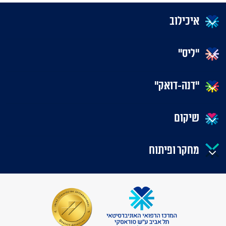
איכילוב
"ליס"
"דנה-דואק"
שיקום
מחקר ופיתוח