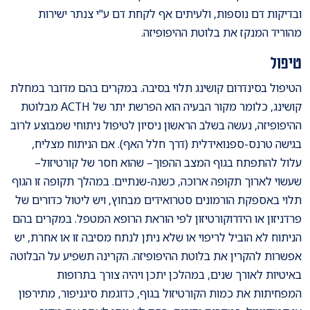
ובדיקות דם נוספות, ולעיתים אף לקחת דם ע"י צנתר ישירות
מהוריד המנקז את בלוטת ההיפופיזה.
טיפול
הטיפול בסינדרום קושינג תלוי בסיבה. במקרים בהם מדובר במחלת
קושינג, כלומר מקור הבעיה הוא הפרשת יתר של ACTH מבלוטת
ההיפופיזה, נעשה בשלב הראשון ניסיון לטיפול ניתוחי שמבוצע לרוב
בגישה טרנס-ספנואידלית (דרך חלל האף). אם הניתוח מצליח,
עלול להתפתח בגוף המצב ההפוך– שהוא חסר של קורטיזול–
שעשוי לארוך תקופה ארוכה, כשנה-שנתיים. במהלך תקופה זו הגוף
תלוי באספקת הורמונים סטרואידים מבחוץ, ויש ליטול כדורים של
פרדניזון או הידרוקורטיזון לפי הוראת הרופא המטפל. במקרים בהם
הניתוח לא הוביל לריפוי או שלא ניתן לנתח מסיבה זו או אחרת, יש
אפשרות להקרין את בלוטת ההיפופיזה. הקרינה תשפיע על הבלוטה
באיטיות לאורך שנים, במהלכן יתכן ויהיה צורך בתרופות
המפחיתות את כמות הקורטיזול בגוף, כדוגמת סיגניפור, מתירפון