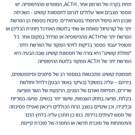
תחת בקרה של הורמון אחר, ACTH, המופרש מההיפופיזה. יש
מספר מצבים אשר עלולים לגרום לתסמונת קושינג - השכיחה
שבהן היא טיפול תרופתי בסטרואידים. סיבות נוספות הן הפרשת
יתר של קורטיזול מאחת או שתי בלוטות האדרנל (יותרת הכליה) או
הפרשת יתר שלACTH מההיפופיזה או מגידול במקום אחר. כל
מטופל יעבור מספר בדיקות לזיהוי המקור של הפרשת היתר.
"מחלת קושינג" היא צורה של תסמונת קושינג שבה הבעיה היא
הפרשת יתר של ACTH ממקור בלוטת ההיפופיזה.
תסמונת קושינג מתבטאת במספר רב של סימנים וסימפטומים,
ביניהם – עליה במשקל (בעיקר באזור הבטן) דלדול וחולשת
שרירים, תפיחות ואודם של הפנים, הדקקות של העור ופציעה
בקלות, פגיעה בחוזק העצמות, שיעור יתר בנשים, פגיעה בפוריות
ובליבידו, וכן שינויים במצב הרוח הכוללים דיכאון ואפילו פסיכוזה
של ממש לעיתים נדירות. כמו כן תתכן עליה בלחץ הדם
והתפתחות של סוכרת חדשה או החמרה של סוכרת קיימת.