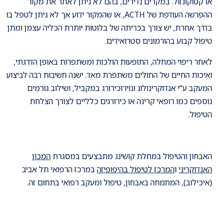
או קטוקונזול. במקרים נדירים, בהם לא ניתן לאתר את מקור
ההפרשה העודפת של ACTH, או שהמקור ידוע אך לא ניתן לטפל בו
בדרך אחרת, יש צורך בכריתה של בלוטות יותרת הכליה עצמן ומתן
טיפול קבוע בהורמונים סטרואידים.
לאחר ריפוי המחלה, התופעות הולכות ומשתפרות באופן הדרגתי,
ואיכות החיים של החולים משתפרת מאד. ישנה חשיבות רבה לביצוע
המעקב ע"י אנדוקרינולוג ונוירוכירורג במקביל, ושילוב גורמים
נוספים כמו רופאי קרינה או כירורגים כלליים לצורך הצלחת
הטיפול.
האבחון והטיפול במחלת קושינג מתבצעים במסגרת
המכון
האנדוקריני
ו
המרכז לטיפול בהיפופיזה
במרכז הרפואי תל אביב
(איכילוב), המתמחה באבחון, טיפול ומעקב רפואי בתחום זה.