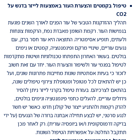
טיפול בקמטים והצערת העור באמצעות לייזר בדגש על
CO2
תהליך ההזדקנות הטבעי של עור הפנים לאורך השנים פוגעת
בגמישות העור. רקמת השומן מאבדת נפח, הרקמות צונחות
ולעתים, תופיע אסימטריה. התוצאה היא עור חסר ברק, עם
נגעים עוריים, שינויי מרקם ופיגמנטציה, קמטים או נימים
בולטים. בעשור האחרון התפתחו טכנולוגיות ושיטות מתקדמות
לטיפול בפגמי עור ולשיפור והצערת העור. יחד עם זאת חשוב
לזכור כי בעיות אסתטיות שונות מחייבות פתרונות שונים, ועל
כן יש להתאים לכל מטופל ומטופלת צירוף טיפולים שונה,
בהתאם לצרכיהם. בעזרת טיפול בקרני לייזר ניתן להסיר
גידולים עוריים, להעלים כתמי פיגמנטציה ונימים בולטים,
להדק רקמות ולהתניע ייצור של קולגן חדש. כאשר יש חשד
לנגע סרטני, יש לבצע תחילה אבחנה ברורה של הנגעים (על ידי
בדיקה דרמוסקופית ו/או ביופסיה עורית). רק לאחר מכן
תתקבל החלטה על אפשרויות הטיפול השונות.