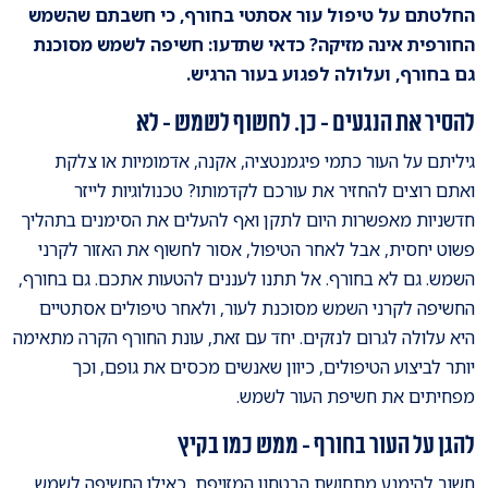
החלטתם על טיפול עור אסתטי בחורף, כי חשבתם שהשמש
החורפית אינה מזיקה? כדאי שתדעו: חשיפה לשמש מסוכנת
גם בחורף, ועלולה לפגוע בעור הרגיש.
להסיר את הנגעים - כן. לחשוף לשמש - לא
גיליתם על העור כתמי פיגמנטציה, אקנה, אדמומיות או צלקת
ואתם רוצים להחזיר את עורכם לקדמותו? טכנולוגיות לייזר
חדשניות מאפשרות היום לתקן ואף להעלים את הסימנים בתהליך
פשוט יחסית, אבל לאחר הטיפול, אסור לחשוף את האזור לקרני
השמש. גם לא בחורף. אל תתנו לעננים להטעות אתכם. גם בחורף,
החשיפה לקרני השמש מסוכנת לעור, ולאחר טיפולים אסתטיים
היא עלולה לגרום לנזקים. יחד עם זאת, עונת החורף הקרה מתאימה
יותר לביצוע הטיפולים, כיוון שאנשים מכסים את גופם, וכך
מפחיתים את חשיפת העור לשמש.
להגן על העור בחורף - ממש כמו בקיץ
חשוב להימנע מתחושת הבטחון המזויפת, כאילו החשיפה לשמש