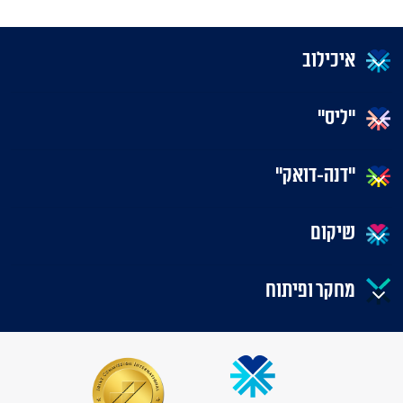
איכילוב
"ליס"
"דנה-דואק"
שיקום
מחקר ופיתוח