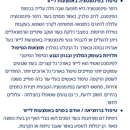
טיפול בפיגמנטציה באמצעות לייזר
היפר-פיגמנטציה היא תופעה שבה חלה עלייה בכמות
הפיגמנט, לרוב מלנין, באזור מסוים בעור. היפר-פיגמנטציה
עלולה להיגרם כתוצאה מחשיפה לקרני השמש, בעקבות
נטילת תרופות, במצבי דלקת בעור ועקב שינויים הורמונאליים.
ניתן להעלים או להבהיר נגעי פיגמנטציה באמצעות לייזר בעל
אנרגיה גבוהה ובאורך גל הנקלט במלנין.
תוצאות הטיפול
תלויות בעומק המלנין ובגוון הנגע
הטיפול המיטבי
לפיגמנט שטחי הוא לייזר באורכי גל קצרים, בעוד שנגעים
עמוקים יותר מחייבים טיפול באורכי גל ארוכים יותר, החודרים
לעומק הרקמה. טיפול באנשים בעלי עור כהה מחייב משנה
זהירות, מחשש לפגיעה בפיגמנטציה הטבעית ויצירת כתמים
בהירים. חשוב לדעת, כי גם נגעים שטופלו בהצלחה - עלולים
לחזור.
טיפול ברוזציאה / אודם בפנים באמצעות לייזר
נימיות דם מורחבות בעור הפנים ו/או בצדי האף הן בעיה נפוצה
מאוד. הן יכולות להופיע באזור שעבר ניתוח או הקרנות,