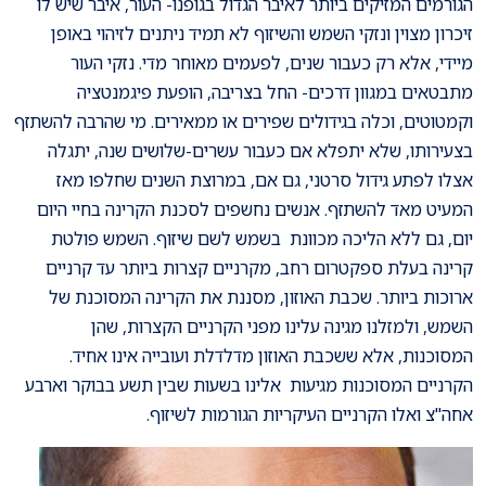
הגורמים המזיקים ביותר לאיבר הגדול בגופנו- העור, איבר שיש לו
זיכרון מצוין ונזקי השמש והשיזוף לא תמיד ניתנים לזיהוי באופן
מיידי, אלא רק כעבור שנים, לפעמים מאוחר מדי. נזקי העור
מתבטאים במגוון דרכים- החל בצריבה, הופעת פיגמנטציה
וקמטוטים, וכלה בגידולים שפירים או ממאירים. מי שהרבה להשתזף
בצעירותו, שלא יתפלא אם כעבור עשרים-שלושים שנה, יתגלה
אצלו לפתע גידול סרטני, גם אם, במרוצת השנים שחלפו מאז
המעיט מאד להשתזף. אנשים נחשפים לסכנת הקרינה בחיי היום
יום, גם ללא הליכה מכוונת בשמש לשם שיזוף. השמש פולטת
קרינה בעלת ספקטרום רחב, מקרניים קצרות ביותר עד קרניים
ארוכות ביותר. שכבת האוזון, מסננת את הקרינה המסוכנת של
השמש, ולמזלנו מגינה עלינו מפני הקרניים הקצרות, שהן
המסוכנות, אלא ששכבת האוזון מדלדלת ועובייה אינו אחיד.
הקרניים המסוכנות מגיעות אלינו בשעות שבין תשע בבוקר וארבע
אחה"צ ואלו הקרניים העיקריות הגורמות לשיזוף.