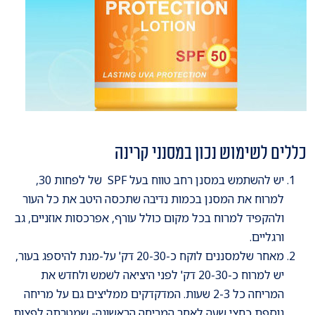
כללים לשימוש נכון במסנני קרינה
יש להשתמש במסנן רחב טווח בעל SPF של לפחות 30,
למרוח את המסנן בכמות נדיבה שתכסה היטב את כל העור
ולהקפיד למרוח בכל מקום כולל עורף, אפרכסות אוזניים, גב
ורגליים.
מאחר שלמסננים לוקח כ-20-30 דק' על-מנת להיספג בעור,
יש למרוח כ-20-30 דק' לפני היציאה לשמש ולחדש את
המריחה כל 2-3 שעות. המדקדקים ממליצים גם על מריחה
נוספת כחצי שעה לאחר המריחה הראשונה- שמטרתה לפצות