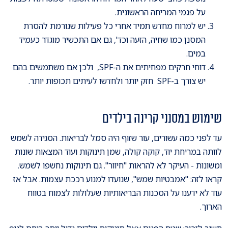
על פגמי המריחה הראשונית.
יש למרוח מחדש תמיד אחרי כל פעילות שגורמת להסרת
המסנן כמו שחיה, הזעה וכד', גם אם התכשיר מוגדר כעמיד
במים.
דוחי חרקים מפחיתים את ה-SPF, ולכן אם משתמשים בהם
יש צורך ב-SPF חזק יותר ולחדשו לעיתים תכופות יותר.
שימוש במסנני קרינה בילדים
​עד לפני כמה עשורים, עור שזוף היה סמל לבריאות. הסגידה לשמש
לוותה במריחת יוד, קוקה קולה, שמן תינוקות ועוד המצאות שונות
ומשונות - העיקר לא להראות "חיוור". גם תינוקות נחשפו לשמש.
קראו לזה: "אמבטיות שמש", שנועדו למנוע רככת עצמות. אבל אז
עוד לא ידענו על הסכנות הבריאותיות שעלולות לצמוח בטווח
הארוך.