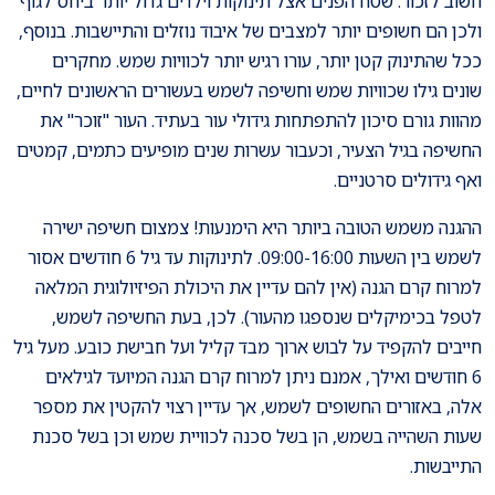
חשוב לזכור: שטח הפנים אצל תינוקות וילדים גדול יותר ביחס לגוף
ולכן הם חשופים יותר למצבים של איבוד נוזלים והתיישבות. בנוסף,
ככל שהתינוק קטן יותר, עורו רגיש יותר לכוויות שמש. מחקרים
שונים גילו שכוויות שמש וחשיפה לשמש בעשורים הראשונים לחיים,
מהוות גורם סיכון להתפתחות גידולי עור בעתיד. העור "זוכר" את
החשיפה בגיל הצעיר, וכעבור עשרות שנים מופיעים כתמים, קמטים
ואף גידולים סרטניים.
ההגנה משמש הטובה ביותר היא הימנעות! צמצום חשיפה ישירה
לשמש בין השעות 09:00-16:00. לתינוקות עד גיל 6 חודשים אסור
למרוח קרם הגנה (אין להם עדיין את היכולת הפיזיולוגית המלאה
לטפל בכימיקלים שנספגו מהעור). לכן, בעת החשיפה לשמש,
חייבים להקפיד על לבוש ארוך מבד קליל ועל חבישת כובע. מעל גיל
6 חודשים ואילך, אמנם ניתן למרוח קרם הגנה המיועד לגילאים
אלה, באזורים החשופים לשמש, אך עדיין רצוי להקטין את מספר
שעות השהייה בשמש, הן בשל סכנה לכוויית שמש וכן בשל סכנת
התייבשות.