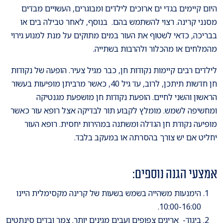
היום קיימים בגדי ים ארוכים לילדים ומבוגרים, העשויים מבדים
מסנני קרינה. רצוי להשתמש בהם. בנוסף, לאחר טבילה בים או
בבריכה, כדאי לשטוף את העור במים מתוקים על מנת למנוע גירוי
מהמלחים או מהכלור ולהרבות בשתייה.
לילדים רבים קיימות נקודות חן, כבר מגיל צעיר. הופעה של נקודות
חן חדשות תיתכן, לרוב, עד גיל 40, כאשר מרביתן מופיעות בעשור
הראשון והשני לחיים. הופעת נקודות חן מושפעת מגנטיקה
ומחשיפה לשמש. מומלץ לקבוע תור לבדיקה אצל רופא עור כאשר
מופיעה נקודת חן הגדלה ומשתנה במהירות יחסית. רופא העור
יחליט אם יש צורך בהסרתה או במעקב בלבד.
אמצעי הגנה נוספים:
הימנעות משהייה בשמש בשעות של קרינה מקסימלית היינו
10:00-16:00.
ביגוד- אריגים צפופים ועבים מגינים יותר. צמר ובדים סינתטים