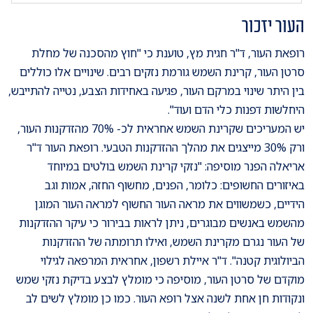
העור יזכור
רופאת העור, ד"ר חגית מץ, טוענת כי "חוץ מהסכנה של מחלת
סרטן העור, קרינת השמש גורמת נזקים רבים. שינויים אלו כוללים
בין היתר שינוי במרקם העור, פגיעה באחידות הצבע, נטייה להתייבש,
היחלשות דפנות כלי הדם ועוד".
יש המעריכים שקרינת השמש אחראית לכ- 70% מהזדקנות העור,
ורק 30% מייצגים את מהלך ההזדקנות הטבעי. רופאת העור ד"ר
אריאלה הפנר מוסיפה: "נזקי קרינת השמש בולטים במיוחד
באיזורים החשופים: כלומר, הפנים, מחשוף החזה, אמות וגב
הידיים, כשמשווים את מראה העור החשוף למראה העור המוגן
מהשמש באנשים מבוגרים, ניתן לראות בבירור כי עיקר ההזדקנות
של העור נגרם מקרינת השמש, ואילו תרומתה של ההזדקנות
הביולוגית קטנה". ד"ר איילת רשפון, אחראית המרפאה לגילוי
מוקדם של סרטן העור, מוסיפה כי מומלץ לבצע בדיקת נזקי שמש
ונקודות חן אחת לשנה אצל רופא העור. כמו כן מומלץ לשים לב