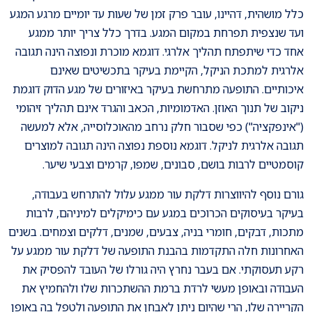
כלל מושהית, דהיינו, עובר פרק זמן של שעות עד יומיים מרגע המגע
ועד שנצפית תפרחת במקום המגע. בדרך כלל צריך יותר ממגע
אחד כדי שיתפתח תהליך אלרגי. דוגמא מוכרת ונפוצה הינה תגובה
אלרגית למתכת הניקל, הקיימת בעיקר בתכשיטים שאינם
איכותיים. התופעה מתרחשת בעיקר באיזורים של מגע הדוק דוגמת
ניקוב של תנוך האוזן. האדמומיות, הכאב והגרד אינם תהליך זיהומי
("אינפקציה") כפי שסבור חלק נרחב מהאוכלוסייה, אלא למעשה
תגובה אלרגית לניקל. דוגמא נוספת נפוצה הינה תגובה למוצרים
קוסמטיים לרבות בושם, סבונים, שמפו, קרמים וצבעי שיער.
גורם נוסף להיווצרות דלקת עור ממגע עלול להתרחש בעבודה,
בעיקר בעיסוקים הכרוכים במגע עם כימיקלים למיניהם, לרבות
מתכות, דבקים, חומרי בניה, צבעים, שמנים, דלקים וצמחים. בשנים
האחרונות חלה התקדמות בהבנת התופעה של דלקת עור ממגע על
רקע תעסוקתי. אם בעבר נחרץ היה גורלו של העובד להפסיק את
העבודה ובאופן מעשי לרדת ברמת ההשתכרות שלו ולהחמיץ את
הקריירה שלו, הרי שהיום ניתן לאבחן את התופעה ולטפל בה באופן