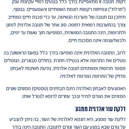
דקות. תגובה זו מתאפיינת בדרך כלל בנגעים דמויי עקיצות ענק
("חרלת") ונפיחות רקמות דוגמת השפתיים והעפעפיים. בנוסף,
תיתכן גם תגובה של מערכת הנשימה, עד כדי סכנת חיים המחייב
צורך בהתערבות רפואית דחופה. סוג אחר של תגובה אלרגית למזון
ולתרופות, הינה התגובה המושהית, המופיעה תוך שעות עד ימים,
ולכשלעצמה אינה מסכנת חיים.
לרוב, התגובה האלרגית אינה מופיעה בדרך כלל בפעם הראשונה בה
נוטלים את התרופה אלא בנטילה חוזרת. בחולים מבוגרים, הנוטלים
מספר תרופות ומפתחים תגובה אלרגית, נודעת חשיבות לאבחון
מדויק של התרופה הגורמת לאלרגיה.
האמצעים לאבחון האלרגיה הינם תבחינים (טסטים) מסוגים שונים
המזהים את הגורם לגירוי ובכך עוזרים לרופא לנטרל אותו.
דלקת עור אלרגית ממגע
דלקת עור ממגע, היא דוגמא לאלרגיה של העור, בה ניתן להצביע
על גורם שבא במגע עם העור וגורם לתגובה. התגובה הינה בדרך