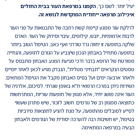
יעיל יותר. לשם כך,
הקמנו במרפאת העור בבית החולים
איכילוב מרפאה ייחודית המוקדשת לנושא זה.
לדלקת עור ממגע קיימת קשת רחבה של התבטאות על פני העור
לרבות אדמומיות, יובש, קילופים, עיבוי וסידוק של העור. האדם
שלקה בתופעה זו יחווה גרד טורדני ואף כאב. הטיפול הטוב ביותר
בתופעה מתחיל באבחון הנכון שיצביע על הגורם לתופעה, והנחייה
מפורטת של הרופא בדבר דרכי מניעת המגע. האבחון מתבסס על
טסטים הנקראים "תבחיני מטלית", הנבדק מגיע לכאן לאחר יומיים
ולאחר ארבעה ימים ועל בסיס האבחון מקבל את הטיפול המתאים.
השירות ניתן במרכז הרפואי ת"א באופן שגרתי. לסיכום, אלרגיה של
העור אינה מושג יחיד, אלא מגוון של תופעות עוריות, המתרחשות
כתוצאה ממגוון רב של גורמים. חשוב לזכור, שיש פתרון שעשוי
לסייע לסובלים מהתופעה, על מנת להגיע לתוצאות מירביות
בטיפול, יש חשיבות רבה להערכה יסודית של הגורמים ולאבחון
הבעיה במרפאה המתאימה.