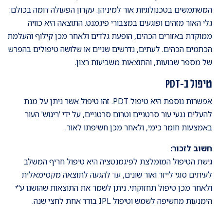
המשתמשים בטכנולוגיות אור למיניהן. עקרון הפעולה דומה בכולם:
גלי האור מזהים ופוגעים במצבורי פיגמנט. התוצאה היא כוויה
ממוקדת באזורים הכהים, הופעת גלדים ולאחר מכן קילוף והעלמת
הכתמים הכהים. לעתים, נדרשים שניים או שלושה טיפולים בהפרש
של מספר שבועות, והתוצאות משביעות רצון.
טיפול ב-PDT
אפשרות נוספת היא טיפול PDT. זהו טיפול אשר ניתן על מנת
להעלים נגעי עור סרטניים וטרום סרטניים, על ידי 'ריגוש' העור
באמצעות חומר כימי, ולאחר מכן חשיפתו לאור.
חשוב לזכור:
גישת הטיפול המומלצת לפיגמנטציה היא טיפול חריף המשלב
לעיתים סוגי לייזר ואור שונים, עד להגעה לתוצאה מקסימאלית
ולאחר מכן טיפול תחזוקתי. ניתן לשמר את התוצאות שהושגו ע"י
הימנעות מחשיפה לשמש וטיפול IPL בודד אחת לחצי שנה.