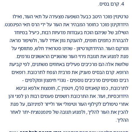
קרם בסיס.
טרטינוין מוכר היטב כבעל השפעה מצעירה על תאי העור, ואילו
הידרוקינון מוכר כחומר המבהיר את העור על ידי הרס תאי הפיגמנט.
השילוב של שניהם הוכח בעבודות מדעיות רבות, כיעיל במיוחד
להבהרת כתמים חומים, להענקת גוון אחיד לעור, ולשיפור מראה
ומרקם העור. ההידרוקורטיזון - שהינו סטרואיד חלש, מתווסף על
מנת למנוע את תגובת גירוי העור שהשניים הראשונים גורמים.
שלושת אלה הם מרכיבים פעילים באחוזים משתנים, לפי קביעת
הרופא. קרם הבסיס מעניק את מרבית הנפח לתרכובת. רופאים
רבים מוסיפים מרכיבים נוספים - נוגדי חימצון ומקלפים -
לתרכובת, כמו קואנזים Q10, ויטמין C, חומצות אלפא וביטא
הידרוכסיות, ועוד. את התרכובת רושמים פעמים רבות הן לפני והן
אחרי טיפולים לקילוף העור וטיפולי אור ולייזר למיניהם, על מנת
להכין את העור להליך, ולמנוע תגובה של פיגמנטצית-יתר לאחר
ההליך.