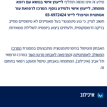
מידע זה אינו מהווה תחליף
לייעוץ אישי בנושא עם רופא
מומחה, לייעוץ אישי ולמידע נוסף: המרכז לרפואת עור
אסתטית וטיפולי לייזר 03-6972424
חשוב לציין, כי נגע פיגמנטרי בעל מאפיינים לא טיפוסיים מחייב
בדיקה דרמוסקופית, ולעיתים ביצוע ביופסיה לשלילת ממאירות.
האבחון והטיפול בהיפרפיגמנטציה מתבצעים במסגרת
המרכז
המשולב לאסתטיקה
ו
המרפאה לאבחון סרטן העור
במרכז הרפואי
תל אביב (איכילוב), המתמחה באבחון, טיפול ומעקב רפואי בתחום
זה.
איכילוב