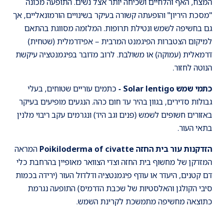
המצח, האף והלחיים ושכיחה יותר אצל נשים. התופעה מכונה
"מסכת היריון" והופעתה קשורה בעיקר בשינויים הורמונאליים, אך
גם בחשיפה לשמש ונטילת תרופות. המלזמה מסווגת בהתאם
למיקום הצטברות הפיגמנט המרבית – אפידרמלית (שטחית)
דרמאלית (עמוקה) או משולבת. לרוב מדובר בפיגמנטציה עיקשת
הנוטה לחזור.
כתמי שמש Solar lentigo -
כתמים עוריים שטוחים, בעלי
גבולות סדירים, בגוון בהיר עד חום כהה. הנגעים מופיעים בעיקר
באזורים חשופים לשמש (פנים וגב היד) ונגרמים עקב ריבוי מלנין
בתאי העור.
הזדקנות עור בית החזה Poikiloderma of civatte
המראה
המזדקן של מחשוף בית החזה וצדי הצוואר מאופיין בהרחבת כלי
דם קטנים, היעדר או עודף פיגמנטציה ודלדול העור (ירידה בכמות
סיבי הקולגן והאלסטיות של שכבת הדרמיס) התופעה נגרמת
כתוצאה מחשיפה מתמשכת לקרינת השמש.