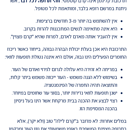
תרכובת קליגמן אינה קרם קוסמטי.
זוהי תרופה לכל דבר
, אשר
ניתנת במרשם רופא בלבד, ומותאמת לכל מטופל.
אין להשתמש בה יותר מ-3 חודשים ברציפות.
היא אינה מתאימה לנשים המתכננות להרות בקרוב.
אין להעביר אותה מאדם לאדם, למרות שהיא "קרם מצוין".
התרכובת היא אכן בעלת יכולת הבהרה גבוהה, בייחוד כאשר ריכוז
החומרים הפעילים הינו גבוה, אולם היא איננה נטולת תופעות לוואי:
במריחה לא זהירה היא עלולה לגרום לגירוי ואודם של העור.
בשימוש ללא הגנה משמש - העור ייכווה משמש ביתר קלות,
והתוצאה תהיה החמרה של הפיגמנטציה.
ישנן תופעות לוואי נדירות יותר, בסוגי עור שחומים במיוחד.
רצוי לבצע את ההכנה בבית מרקחת אשר הינו בעל ניסיון
בהכנה המסוימת הזו.
במלים אחרות: לא מדובר ב"קרם לילה" טוב (ולא יקר), אלא
בתרופה מצוינת המשפרת באופן משמעותי את גוון העור ומרקמו,