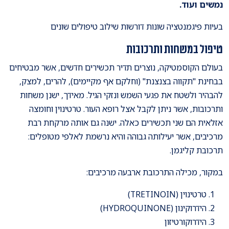
נמשים ועוד.
בעיות פיגמנטציה שונות דורשות שילוב טיפולים שונים
טיפול במשחות ותרכובות
בעולם הקוסמטיקה, נוצרים תדיר תכשירים חדשים, אשר מבטיחים
בבחינת "תקווה בצנצנת" (וחלקם אף מקיימים), להרים, למצק,
להבהיר ולשטח את פגעי השמש ונזקי הגיל. מאידך, ישנן משחות
ותרכובות, אשר ניתן לקבל אצל רופא העור. טרטינוין וחומצה
אזלאית הם שני תכשירים כאלה. ישנה גם אותה מרקחת רבת
מרכיבים, אשר יעילותה גבוהה והיא נרשמת לאלפי מטופלים:
תרכובת קליגמן.
במקור, מכילה התרכובת ארבעה מרכיבים:
טרטינוין (TRETINOIN)
הידרוקינון (HYDROQUINONE)
הידרוקורטיזון