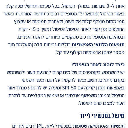
אחת ל- 3 שבועות. במהלך הטיפול, בכל פעימה תחוש/י מכה קלה
באזור הטיפול )מתואר ע"י מטופלים רבים כתחושה המורגשת כאשר
גומי מתוח מוצלף קלות אל העור( ולאחריה חמימות או עקצוץ
החולפים זמן קצר לאחר הטיפול.הטיפול נמשך כ 15- דקות
ובמהלכו המטופל מרכיב משקפיים מיוחדים להגנת העיניים.
תופעות הלוואי האפשריות
כוללות נפיחות קלה (הנעלמת תוך
מספר ימים) אדמומיות וקילוף עור קל.
כיצד לנהוג לאחר הטיפול?
יש להשתמש בקומפרסים של מים קרים להרגעת העור ולהשתמש
בקרם מתאים. חשוב מאוד להקפיד על הגנה מפני השמש
באמצעות מסנן קרינה עם SPF 50 ומעלה. יש להימנע מגרוד אזור
הטיפול וכמובן משפשוף אגרסיבי או שימוש במקלפים,עד לחזרת
העור למצבו טרם הטיפול.
טיפול במכשירי לייזר
תעשיות האסתטיקה שטופות במכשירי לייזר, IPL ורבים אחרים