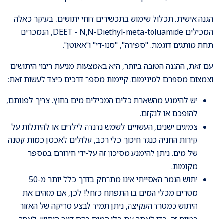
הגנה אישית, תכלול שימוש בתכשירים דוחי יתושים, בעיקר כאלה
המכילים DEET - N,N-Diethyl-meta-toluamide, הנמכרים
תחת מותגים דוגמת: "ספירה", "סנו-די" ו"אאוטן".
עם זאת, ההגנה הטובה ביותר, היא באמצעות מניעת ריבוי היתושים
וצמצום מספרם למינימום. קיימות מספר דרכים כיצד לעשות זאת:
יש להימנע מהשארת כלים המכילים מים בחוץ. צריך לפנותם,
להופכם או לנקזם.
צמיגים ישנים, העשויים לשמש נדנדה לילדים או להיתלות על
קירות החניה כנגד חיכוך כלי רכב, עלולים לאכסן כמות קטנה
של מים. ניתן להימנע מסיכון זה על-ידי חירורם במספר
מקומות.
יתוש הנמר האסייתי אינו מתרחק בדרך כלל יותר מ-50
מטרים מכלי המים בו התפתח כזחל! לכן, אם מזהים את
היתוש כמטרד העקיצה, ניתן תמיד לבצע סריקה של האזור
בטווח זה, כדי לאתר את כלי המים בהם דוגר היתוש. לאחר