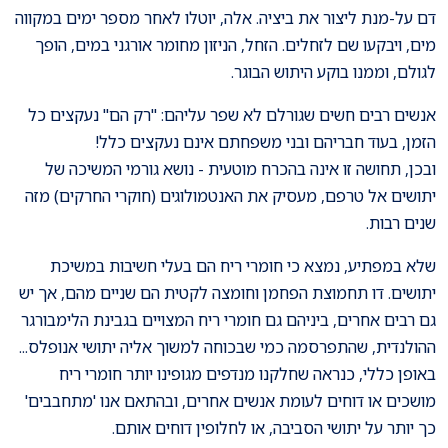
דם על-מנת ליצור את ביציה. אלה, יוטלו לאחר מספר ימים במקווה
מים, ויבקעו שם לזחלים. הזחל, הניזון מחומר אורגני במים, הופך
לגולם, וממנו בוקע היתוש הבוגר.
אנשים רבים חשים שגורלם לא שפר עליהם: "רק הם" נעקצים כל
הזמן, בעוד חבריהם ובני משפחתם אינם נעקצים כלל!
ובכן, תחושה זו אינה בהכרח מוטעית - נושא גורמי המשיכה של
יתושים אל טרפם, מעסיק את האנטמולוגים (חוקרי החרקים) מזה
שנים רבות.
שלא במפתיע, נמצא כי חומרי ריח הם בעלי חשיבות במשיכת
יתושים. דו תחמוצת הפחמן וחומצה לקטית הם שניים מהם, אך יש
גם רבים אחרים, ביניהם גם חומרי ריח המצויים בגבינת הלימבורגר
ההולנדית, שהתפרסמה כמי שבכוחה למשוך אליה יתושי אנופלס...
באופן כללי, כנראה שחלקנו מנדפים מגופינו יותר חומרי ריח
מושכים או דוחים לעומת אנשים אחרים, ובהתאם אנו 'מתחבבים'
כך יותר על יתושי הסביבה, או לחלופין דוחים אותם.