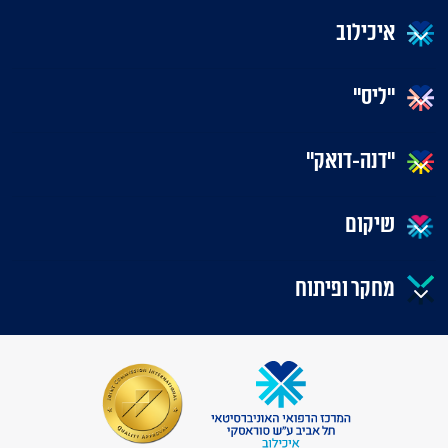
איכילוב
"ליס"
"דנה-דואק"
שיקום
מחקר ופיתוח