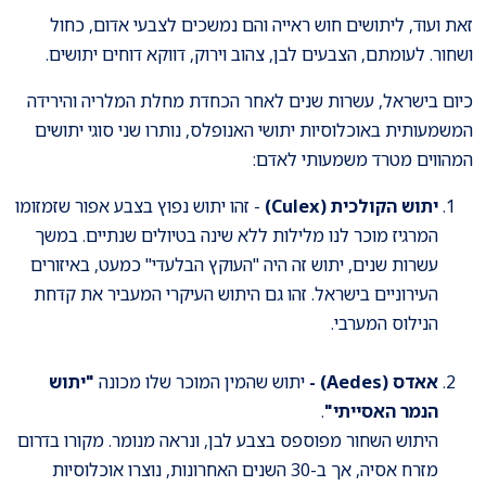
זאת ועוד, ליתושים חוש ראייה והם נמשכים לצבעי אדום, כחול
ושחור. לעומתם, הצבעים לבן, צהוב וירוק, דווקא דוחים יתושים.
כיום בישראל, עשרות שנים לאחר הכחדת מחלת המלריה והירידה
המשמעותית באוכלוסיות יתושי האנופלס, נותרו שני סוגי יתושים
המהווים מטרד משמעותי לאדם:
יתוש הקולכית (Culex)
- זהו יתוש נפוץ בצבע אפור שזמזומו
המרגיז מוכר לנו מלילות ללא שינה בטיולים שנתיים. במשך
עשרות שנים, יתוש זה היה "העוקץ הבלעדי" כמעט, באיזורים
העירוניים בישראל. זהו גם היתוש העיקרי המעביר את קדחת
הנילוס המערבי.
אאדס (Aedes) -
יתוש שהמין המוכר שלו מכונה
"יתוש
הנמר האסייתי"
.
היתוש השחור מפוספס בצבע לבן, ונראה מנומר. מקורו בדרום
מזרח אסיה, אך ב-30 השנים האחרונות, נוצרו אוכלוסיות