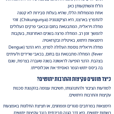
הללו והשתקעותן כאן.
אחת מהמחלות הללו, שהיא בעלות סבירות לא קטנה
להתפרץ בארצנו, היא הציקונגוניה (Chikungunya). זוהי
מחלה ויראלית, המתבטאת בחום ובכאבי פרקים העלולים
להמשך זמן רב. המחלה פרצה בשנים האחרונות, בעקבות
הימצאות היתוש, באיטליה ובקרואטיה.
מחלה ויראלית נוספת העלולה לפרוץ, היא הדנגי (Dengue
fever). המחלה מתבטאת גם בחום, בכאבי שרירים ולעיתים
בצהבת. הדנגי הופיעה לראשונה בשנה שעברה בצרפת, שגם
בה ביסס יתוש הנמר האסיתי את אוכלוסייתו.
כיצד מונעים עקיצות והתרבות יתושים?
למודעות הציבור ולהתנהגותו, חשיבות עצומה בהקטנת סכנות
עקיצות והתרבות היתושים.
הימצאות במרחבים סגורים וממוזגים, או חציצת החלונות באמצעות
רשתות יתושים, היא דרך הגנה סביבתית כנגד עקיצות יתושים.