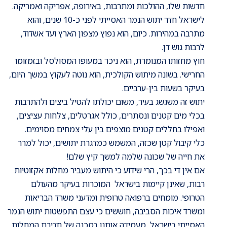
חדשות שלו, ההולכות ומתרבות, באירופה, אפריקה ואמריקה.
לישראל חדר יתוש הנמר האסייתי לפני כ-10 שנים, והוא
מתרבה במהירות. כיום, הוא נפוץ מצפון הארץ ועד אשדוד,
לרבות גוש דן.
חוץ מחזותו המנומרת, הוא ניכר במעופו המסולסל ובזמזומו
החרישי. בשונה מיתוש הקולכית, הוא נוטה לעקוץ במשך היום,
בעיקר בשעות בין-ערביים.
יתוש זה משגשג בעיר, משום יכולתו להטיל ביצים ולהתרבות
בכלי מים קטנים ונסתרים, כולל אגרטלים, צלחות עציצים,
ואפילו בחללים קטנים מוצפים בין עלי צמחים מסוימים.
כלי קיבול קטן שכזה, המשמש כמדגרת יתושים, יכול למרר
את חייה של שכונה שלמה למשך קיץ שלם!
אם אין די בכך, הרי שידוע כי היתוש מעביר מחלות אקזוטיות
רבות, שאינן קיימות בישראל המוכרות בעיקר מהעולם
הטרופי. מומחים ברפואה טרופית ומדעני משרד הבריאות
ומשרד איכות הסביבה, חוששים כי עצם התפשטות יתוש הנמר
האסייתי בישראל, מעמידה אותנו בסכנה של חדירת המחלות