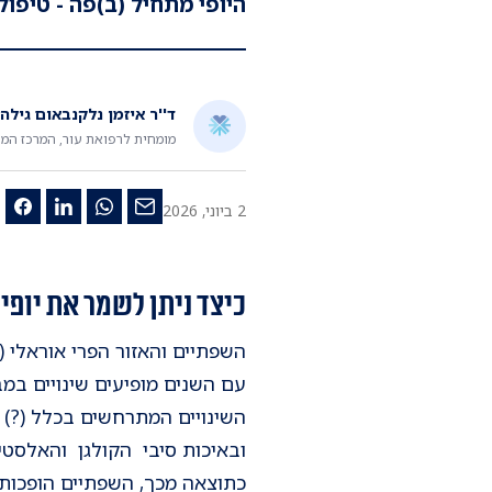
היופי מתחיל (ב)פה - טיפו
ד''ר איזמן נלקנבאום גילה
מומחית לרפואת עור, המרכז ה
2 ביוני, 2026
כיצד ניתן לשמר את יופי
השפתיים והאזור הפרי אוראלי (
עם השנים מופיעים שינויים במב
השינויים המתרחשים בכלל (?) ה
ובאיכות סיבי הקולגן והאלסטי
כתוצאה מכך, השפתיים הופכות 