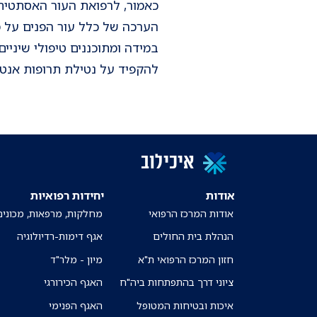
כאמור, לרפואת העור האסתטית 
הערכה של כלל עור הפנים על מ
במידה ומתוכננים טיפולי שיני
להקפיד על נטילת תרופות אנטי
איכילוב
אודות
יחידות רפואיות
אודות המרכז הרפואי
מחלקות, מרפאות, מכונים
הנהלת בית החולים
אגף דימות-רדיולוגיה
חזון המרכז הרפואי ת"א
מיון - מלר"ד
ציוני דרך בהתפתחות ביה"ח
האגף הכירורגי
איכות ובטיחות המטופל
האגף הפנימי