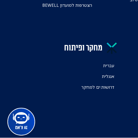
הצטרפות למועדון BEWELL
מחקר ופיתוח
עברית
אנגלית
דרושות.ים למחקר
AI צ'אט