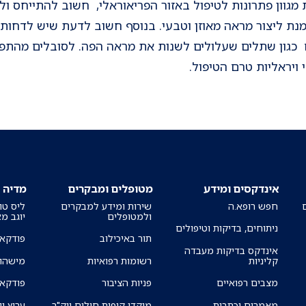
מגוון פתרונות לטיפול באזור הפריאוראלי, חשוב להתייחס ו
נת ליצור מראה מאוזן וטבעי. בנוסף חשוב לדעת שיש לדחות 
ים כגון שתלים שעלולים לשנות את מראה הפה. לסובלים מהתפר
 ויראליות טרם הטיפול.
אינדקסים ומידע
מטופלים ומבקרים
מדיה
חפש רופא.ה
שירות ומידע למבקרים
ליס טו
ולמטופלים
יוגב מ
ניתוחים, בדיקות וטיפולים
תור באיכילוב
פודקאס
אינדקס בדיקות מעבדה
קליניות
רשומות רפואיות
מישהו 
מצבים רפואיים
פניות הציבור
פודקאס
מאמרים וכתבות
מוקדי קופות חולים ויק"ר
ערוץ יו