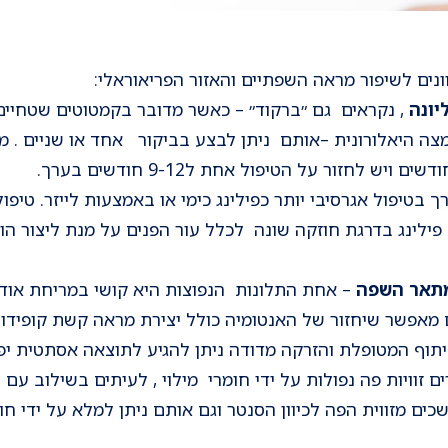
נים לשיפור מראה השפתיים והאזור הפריאוראלי:
יונה
, נקראים גם ״ברקוד״ – כאשר מדובר בקמטוטים שטחיים 
ומצה היאלורונית –אותם ניתן לבצע בביקור אחד או שניים . מכ
ש לחזור על הטיפול אחת ל9-12 חודשים בערך.
ך בטיפול אגרסיבי יותר כפילינג כימי או באמצעות לייזר. טיפ
ילינג בדרגת חוזקה שונה לכלל עור הפנים על מנת ליצור הומ
מתאר השפה
– אחת התלונות הנפוצות היא קושי במריחת אוד
ם מאפשר שיחזור של האנטומיה כולל יצירת מראה קשת קופידון 
וף המטופלת והזרקה מדודה ניתן להגיע לתוצאה אסתטית יפה
ם זוויות פה נפולות על ידי חומרי מילוי , לעיתים בשילוב עם 
ים מזווית הפה לכיוון הסנטר וגם אותם ניתן למלא על ידי חומ