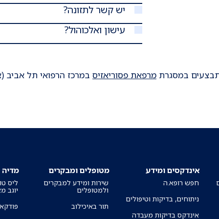
יש קשר לתזונה?
עישון ואלכוהול?
מתבצעים במסגרת
מרפאת פסוריאזיס
במרכז הרפואי תל אביב (א
אינדקסים ומידע
מטופלים ומבקרים
מדיה
חפש רופא.ה
שירות ומידע למבקרים
ליס טו
ולמטופלים
יוגב מ
ניתוחים, בדיקות וטיפולים
תור באיכילוב
פודקאס
אינדקס בדיקות מעבדה