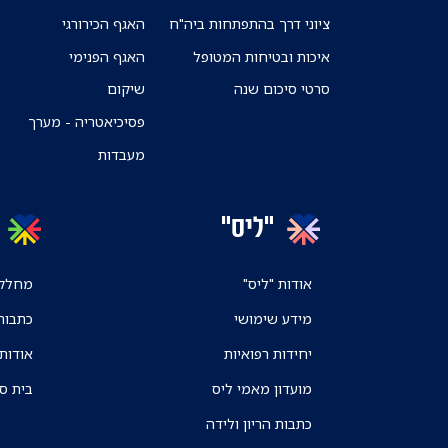
ציוני דרך בהתפתחות ביה"ח
האגף הכירורגי
איכות ובטיחות המטופל
האגף הפנימי
סרטי סיכום שנה
שיקום
פסיכיאטריה - מערך
מעבדות
"ליס"
אודות "ליס"
מחלקו
מידע שימושי
כתבות
יחידות רפואיות
אודות
מועדון מאמי ליס
בית ס
כתבות הריון ולידה