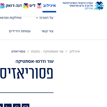
איכילוב
ליס
דנה-דואק
עוד
...
על המרכז
מחלקות ומרפאו
צור קשר
עמותת הידידים
איכילוב
עור ואסתטיקה - כתבות
פסוריאזיס
עור ודרמו-אסתטיקה
פסוריאזיס