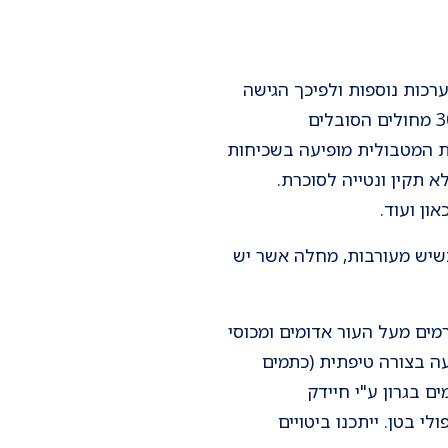
רכות נוספות ולפיכך הגישה
הטיפולית כיום הינה כוללנית. לדוגמא למעורבות מערכות אחרות הינה דלקת מפרקים, בכ-30% מחולים הסובלים
ת המטבולית מופיעה בשכיחות
א תקין ונטייה לסוכרת.
ון ועוד.
שיש מעורבות, מחלה אשר יש
מים מעל העור אדומים ומכוסי
ה בצורה טיפתית (כתמים
ם בגרון ע"י חיידק
י בטן. ייתכנו ביטויים