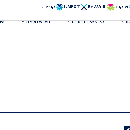
שיקום
Be-Well
I-NEXT
קריירה
ת
מידע שירות ותורים
חיפוש רופא.ה
אינ