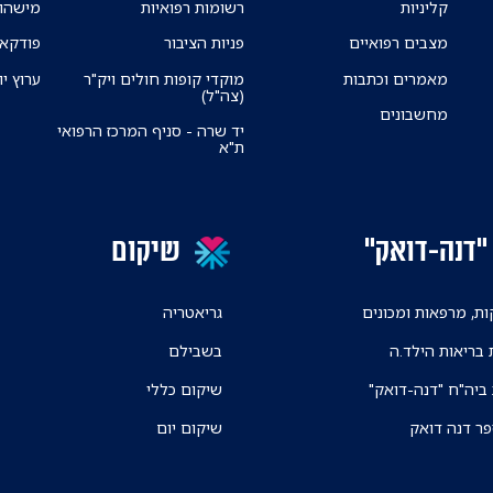
קליניות
רשומות רפואיות
מישהו 
מצבים רפואיים
פניות הציבור
פודקאס
מאמרים וכתבות
מוקדי קופות חולים ויק"ר
ערוץ יו
(צה"ל)
מחשבונים
יד שרה - סניף המרכז הרפואי
ת"א
"דנה-דואק"
שיקום
ת, מרפאות ומכונים
גריאטריה
 בריאות הילד.ה
בשבילם
 ביה"ח "דנה-דואק"
שיקום כללי
פר דנה דואק
שיקום יום