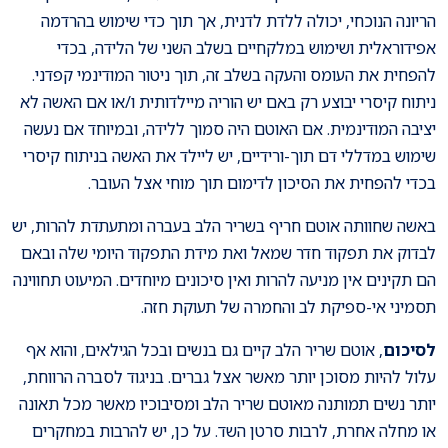
הריונה הנוכחי, יכולה ללדת לדנית, אך תוך כדי שימוש בהרדמה
אפידוראלית ושימוש במלקחיים בשלב השני של הלידה, בכדי
להפחית את העומס והעקה בשלב זה, תוך ניטור המודינמי קפדני.
ניתוח קיסרי יבוצע רק באם יש הוריה מיילדותית ו/או אם האשה לא
יציבה המודינמית. אם האוטם היה סמוך ללידה, ובמיוחד אם נעשה
שימוש במדללי דם תוך-ורידיים, יש ליילד את האשה בניתוח קיסרי
בכדי להפחית את הסיכון לדימום תוך מוחי אצל העובר.
באשה שחוותה אוטם חריף בשריר הלב בעברה ומתעתדת להרות, יש
לבדוק את תפקוד חדר שמאל ואת מידת התפקוד היומי שלה ובאם
הם תקינים אין מניעה להרות ואין סיכונים מיוחדים. המיעוט תחווינה
תסמיני אי-ספיקת לב והחמרה של תעוקת חזה.
לסיכום
, אוטם שריר הלב קיים גם בנשים ובכל הגילאים, והוא אף
עלול להיות מסוכן יותר מאשר אצל גברים. בניגוד לסברה הרווחת,
יותר נשים תמותנה מאוטם שריר הלב ומסיבוכיו מאשר מכל תאונה
או מחלה אחרת, לרבות סרטן השד. על כן, יש להרבות במחקרים