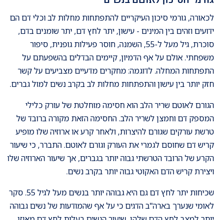
לכאורה, גורמי סיכון העיקריים להתפתחות מחלות לב וכלי דם הם
ידועים וזהים בין המינים - עישון, יתר לחץ דם, יתר שומנים בדם,
סוכרת, גיל מעל ל-55, השמנה, חוסר פעילות גופנית, סיפור
משפחתי. אולם על אף הדמיון, קיימים הבדלים בהשפעתם על
התפתחות המחלה. לדוגמה: מחקרים מדעיים מצביעים על קשר
חזק יותר בין עישון והתפתחות מחלות לב בקרב נשים למול גברים.
הגורם לאוטם שריר הלב הוא חסימה מוחלטת של עורק כלילי
המספק דם וחמצן לשריר הלב. החסימה הזאת מקורה ברובד של
טרשת עורקים שגורם להיצרות, ולאחר קרע או ארוזיה שלו מופיע
קריש דם שחוסם לגמרי את העורק וגורם לאוטם. התברר, כי שיעור
הקרע של הרובד הטרשתי גבוה יותר בגברים, אך שיעור הארוזיה שלו
ויצירת קריש הדם האקוטי גבוה יותר בקרב נשים.
שכיחות יתר לחץ דם גם היא גבוהה יותר בנשים מעל לגיל 55. סקר
לאומי שנערך בארה"ב הדגים כי על אף שהמודעות של נשים גבוהה
יותר למצב לחץ הדם שלהן, שיעור הנשים בעלות לחץ דם מאוזן,