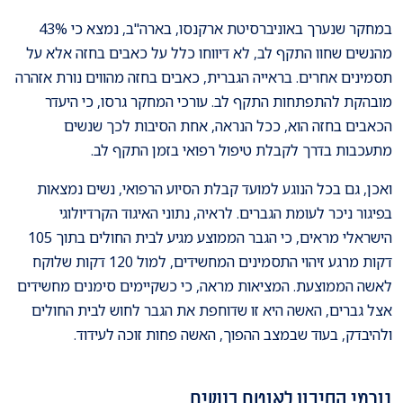
במחקר שנערך באוניברסיטת ארקנסו, בארה"ב, נמצא כי 43%
מהנשים שחוו התקף לב, לא דיווחו כלל על כאבים בחזה אלא על
תסמינים אחרים. בראייה הגברית, כאבים בחזה מהווים נורת אזהרה
מובהקת להתפתחות התקף לב. עורכי המחקר גרסו, כי היעדר
הכאבים בחזה הוא, ככל הנראה, אחת הסיבות לכך שנשים
מתעכבות בדרך לקבלת טיפול רפואי בזמן התקף לב.
ואכן, גם בכל הנוגע למועד קבלת הסיוע הרפואי, נשים נמצאות
בפיגור ניכר לעומת הגברים. לראיה, נתוני האיגוד הקרדיולוגי
הישראלי מראים, כי הגבר הממוצע מגיע לבית החולים בתוך 105
דקות מרגע זיהוי התסמינים המחשידים, למול 120 דקות שלוקח
לאשה הממוצעת. המציאות מראה, כי כשקיימים סימנים מחשידים
אצל גברים, האשה היא זו שדוחפת את הגבר לחוש לבית החולים
ולהיבדק, בעוד שבמצב ההפוך, האשה פחות זוכה לעידוד.
גורמי הסיכון לאוטם בנשים