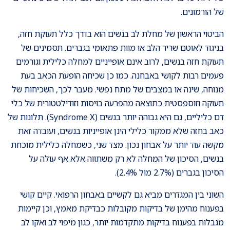
של הורמונים.
הביטוי הראשון של מחלת לב בנשים הוא בדרך כלל תעוקת חזה,
בניגוד לאוטם שריר הלב או מוות פתאומי בגברים. תסמינים של
תעוקת חזה בנשים, לרוב אינם אופייניים למחלה כלילית וגורמים
פעמים רבות לקושי באבחנה. כמו כן שכיחה הופעת הכאב בעת
מנוחה, שינה או במצבים של מתח נפשי. מעבר לכך, השכיחות של
תעוקה וזוספסטית כתוצאה מהפרעה בויסות וזודילטטורית של כלי
דם כליליים, גם היא גבוהה יותר בנשים (Syndrome X). תלונות של
כאב בחזה שלא ממקור כלילי הינן אופייניות בנשים, ועובדה זאת
מקשה עוד יותר על אבחון נכון. מצד שני, כשמחלה כלילית מוכחת
בנשים, הסיכון של המחלה לא רק משתווה אלא אף עולה על
הסיכון בגברים (2.7% מול 2.4%).
השוני בין המגדרים מביא גם לקשיים באבחון הרפואי. קיים קושי
בפענוח מהימן של בדיקות מקובלות כבדיקת מאמץ, וכן קיימות
מגבלות בפענוח בדיקות מתקדמות יותר, כגון מיפוי לב ואקו לב