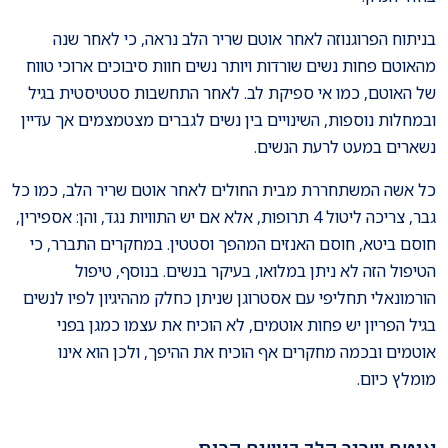
בניתוח הפרוגנוזה לאחר אוטם שריר הלב נראה, כי לאחר שנה
מהאוטם פחות נשים שורדות ויותר נשים חוות סיבוכים ארוכי טווח
של האוטם, כמו אי ספיקת לב. לאחר התחשבות סטטיסטית בגיל
ובמחלות נוספות, השינויים בין נשים לגברים מצטמצמים אך עדיין
נשארים במעט לרעת הנשים.
כל אשה המשתחררת מבית החולים לאחר אוטם שריר הלב, כמו כל
גבר, צריכה ליטול 4 תרופות, אלא אם יש התוויות נגד, והן: אספירין,
חוסם ביטא, חוסם האנזים המהפך וסטטין. במחקרים התברר, כי
הטיפול הזה לא ניתן במלואו, בעיקר בנשים. בנוסף, טיפול
הורמונאלי תחליפי עם אסטרוגן שניתן כחלק מההיגיון לפיו לנשים
בגיל הפריון יש פחות אוטמים, לא הוכיח את עצמו כמגן בפני
אוטמים ובכמה מחקרים אף הוכיח את ההיפך, ולכן הוא אינו
מומלץ כיום.