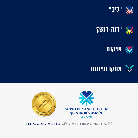
"ליס"
"דנה-דואק"
שיקום
מחקר ופיתוח
Ⓒ כל הזכויות שמורות לאיכילוב
תו תקן איכות ובטיחות