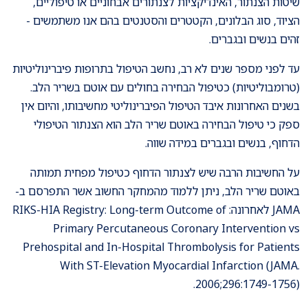
שיטות הצנתור, האינדיקציות לצנתורים אבחוניים או טיפוליים,
הציוד, סוג הבלונים, הקטטרים והסטנטים בהם אנו משתמשים -
זהים בנשים ובגברים.
עד לפני מספר שנים לא רב, נחשב הטיפול בתרופות פיברינוליטיות
(טרומבוליטיות) כטיפול הבחירה בחולים עם אוטם בשריר הלב.
בשנים האחרונות איבד הטיפול הפיברינוליטי מחשיבותו, והיום אין
ספק כי טיפול הבחירה באוטם שריר הלב הוא הצנתור הטיפולי
הדחוף, בנשים ובגברים במידה שווה.
על החשיבות הרבה שיש לצנתור הדחוף כטיפול מפחית תמותה
באוטם שריר הלב, ניתן ללמוד מהמחקר החשוב אשר התפרסם ב-
JAMA לאחרונה: RIKS-HIA Registry: Long-term Outcome of
Primary Percutaneous Coronary Intervention vs
Prehospital and In-Hospital Thrombolysis for Patients
With ST-Elevation Myocardial Infarction (JAMA.
2006;296:1749-1756).