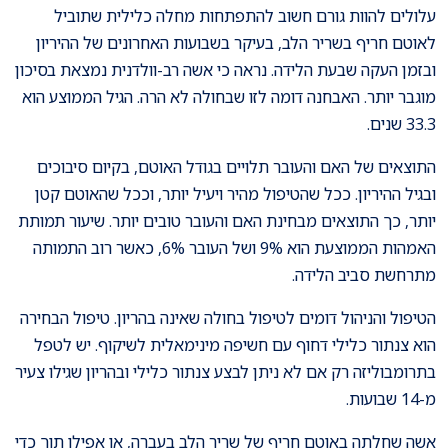
עלולים להוות גורם חשוב להתפתחות מחלה כלילית שתוביל
לאוטם חריף בשריר הלב, בעיקר בשבועות האחרונים של ההיריון
ובזמן העקה שבעת הלידה. נראה כי אשה רב-וולדנית נמצאת בסיכון
מוגבר יותר. האבחנה דומה לזו שבחולה לא הרה. הגיל הממוצע הוא
33.3 שנים.
התוצאים של האם והעובר תלויים בגודל האוטם, בקיום סיבוכים
ובגיל ההיריון. ככל שהטיפול מהיר ויעיל יותר, וככל שהאוטם קטן
יותר, כך התוצאים מבחינת האם והעובר טובים יותר. שיעור תמותת
האמהות הממוצעת הוא 9% ושל העובר 6%, כאשר רוב התמותה
מתרחשת סביב הלידה.
הטיפול והניהול דומים לטיפול בחולה שאינה בהריון. טיפול הבחירה
הוא צנתור כלילי דחוף עם חשיפה מינימאלית לשיקוף. יש לטפל
בתרומבוליזה רק אם לא ניתן לבצע צנתור כלילי ובהריון שגילו צעיר
מ-14 שבועות.
אשה שחלתה באוטם חריף של שריר הלב בעברה, או אפילו תוך כדי