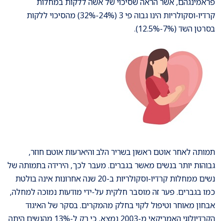
פראמינגהם, אשר הראה שסיכוי של אשה ללקות במחלות
קרדיו-וסקולריות הינו גבוה פי 3 (24%-32%) מהסיכוי ללקות
בסרטן השד (7%-12.5%).
תמותה לאחר אוטם ראשון בשריר הלב והיארעות אוטם חוזר,
גבוהות יותר בנשים מאשר בגברים. מעבר לכך, הירידה בתמותה של
נשים ממחלות קרדיו-וסקולריות ב-20 שנה אחרונות אינה בולטת
כמו בגברים. פער זה מוסבר חלקית על-ידי מודעות נמוכה למחלה,
אבחון מאוחר וטיפול לקוי בחלק מהמקרים. בסקר של האיגוד
הקרדיולוגי האמריקאי מ-2003 נמצא, כי רק ל-13% מהנשים היתה