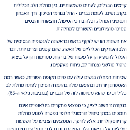
קיימים הבדלים, לעתים משמעותיים, בין מחלת הלב הכלילית
בקרב נשים, לעומת גברים - החל בגורמי הסיכון, דרך האבחון
ותסמיני המחלה, וכלה בדרכי הטיפול, תוצאותיו והיבטים
פסיכו-סוציולוגיים הקשורים למחלה זו.
את השונות הזו יש לזקוף בראש ובראשונה לאנטומיה הבסיסית של
הלב והעורקים הכליליים של האשה, שהם קטנים וצרים יותר, דבר
העלול להשפיע הן על פענוח של בדיקות מסוימות והן על ביצוע
טיפול פולשני (צנתור לב, ניתוח מעקפים).
שכיחות המחלה בנשים עולה עם סיום תקופת הפוריות, כאשר רמת
האסטרוגן יורדת, ובהתאם עולה בהתמדה הסיכון לפתח מחלת לב
כלילית, עד שהוא משתווה לזה של הגברים (בסביבות גילאי ה-65).
בנקודה זו חשוב לציין, כי ממצאי מחקרים בינלאומיים אינם
תומכים במתן טיפול הורמונלי חלופי במטרה למנוע מחלות
קרדיווסקולריות, אלא להיפך, הממצאים הצביעו על השפעות
שליליות על בריאות הלב. המידע נכון גם לגבי תחליפים סינתטיים