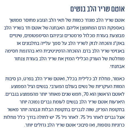
אוטם שריר הלב בנשים
אוטם שריר הלב מוגדר כמוות של תאי הלב הנובע מחוסר ממושך
באספקת הדם המחומצן אליהם. האבחנה של אוטם חד בשריר הלב
מבוצעת בעזרת מכלול פרמטרים וביניהם הסימפטומים, שינויים
באק"ג והוכחה לנזק לשריר הלב על סמך עלייה בחלבונים או
באנזימי שריר הלב בדם. ההוכחה הדפיניטיבית היא בהדגמת חסימה
מוחלטת של העורק הכלילי המזין את שריר הלב בעזרת צנתור
אבחנתי.
כאמור, מחלת לב כלילית בכלל, ואוטם שריר הלב בפרט, הן סיבות
המוות העיקריות של נשים בעולם המערבי. בנשים הגיל הממוצע
לאוטם הראשון הוא 70, חמש שנים מאוחר יותר מהממוצע בגברים.
היארעות אוטם שריר הלב בנשים לעומת גברים נמוכה יותר
בתקופת הפריון, שווה לגברים בתקופת הבלות וגבוהה יותר מאשר
אצל גברים לאחר גיל 75. לאחר גיל 75 יש לחולה בדרך כלל מחלות
כרוניות נוספות, ואז סיבוכי אוטם שריר הלב גדולים יותר.