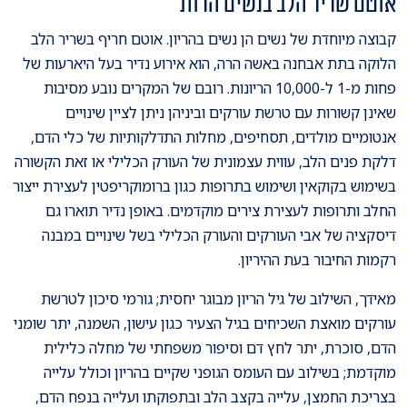
אוטם שריר הלב בנשים הרות
קבוצה מיוחדת של נשים הן נשים בהריון. אוטם חריף בשריר הלב
הלוקה בתת אבחנה באשה הרה, הוא אירוע נדיר בעל היארעות של
פחות מ-1 ל-10,000 הריונות. רובם של המקרים נובע מסיבות
שאינן קשורות עם טרשת עורקים וביניהן ניתן לציין שינויים
אנטומיים מולדים, תסחיפים, מחלות התדלקותיות של כלי הדם,
דלקת פנים הלב, עווית עצמונית של העורק הכלילי או זאת הקשורה
בשימוש בקוקאין ושימוש בתרופות כגון ברומוקריפטין לעצירת ייצור
החלב ותרופות לעצירת צירים מוקדמים. באופן נדיר תוארו גם
דיסקציה של אבי העורקים והעורק הכלילי בשל שינויים במבנה
רקמות החיבור בעת ההיריון.
מאידך, השילוב של גיל הריון מבוגר יחסית; גורמי סיכון לטרשת
עורקים מואצת השכיחים בגיל הצעיר כגון עישון, השמנה, יתר שומני
הדם, סוכרת, יתר לחץ דם וסיפור משפחתי של מחלה כלילית
מוקדמת; בשילוב עם העומס הגופני שקיים בהריון וכולל עלייה
בצריכת החמצן, עלייה בקצב הלב ובתפוקתו ועלייה בנפח הדם,