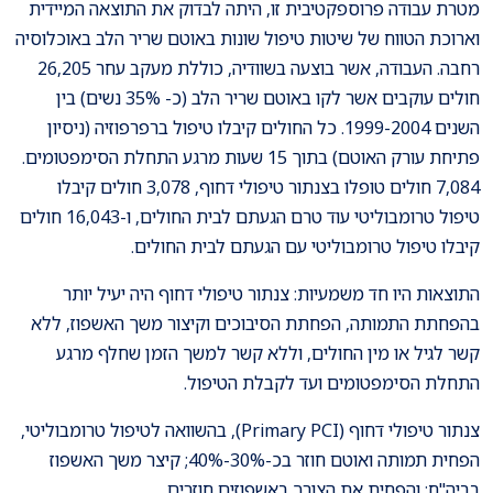
מטרת עבודה פרוספקטיבית זו, היתה לבדוק את התוצאה המיידית
וארוכת הטווח של שיטות טיפול שונות באוטם שריר הלב באוכלוסיה
רחבה. העבודה, אשר בוצעה בשוודיה, כוללת מעקב עחר 26,205
חולים עוקבים אשר לקו באוטם שריר הלב (כ- 35% נשים) בין
השנים 1999-2004. כל החולים קיבלו טיפול ברפרפוזיה (ניסיון
פתיחת עורק האוטם) בתוך 15 שעות מרגע התחלת הסימפטומים.
7,084 חולים טופלו בצנתור טיפולי דחוף, 3,078 חולים קיבלו
טיפול טרומבוליטי עוד טרם הגעתם לבית החולים, ו-16,043 חולים
קיבלו טיפול טרומבוליטי עם הגעתם לבית החולים.
התוצאות היו חד משמעיות: צנתור טיפולי דחוף היה יעיל יותר
בהפחתת התמותה, הפחתת הסיבוכים וקיצור משך האשפוז, ללא
קשר לגיל או מין החולים, וללא קשר למשך הזמן שחלף מרגע
התחלת הסימפטומים ועד לקבלת הטיפול.
צנתור טיפולי דחוף (Primary PCI), בהשוואה לטיפול טרומבוליטי,
הפחית תמותה ואוטם חוזר בכ-30%-40%; קיצר משך האשפוז
בביה"ח; והפחית את הצורך באשפוזים חוזרים.