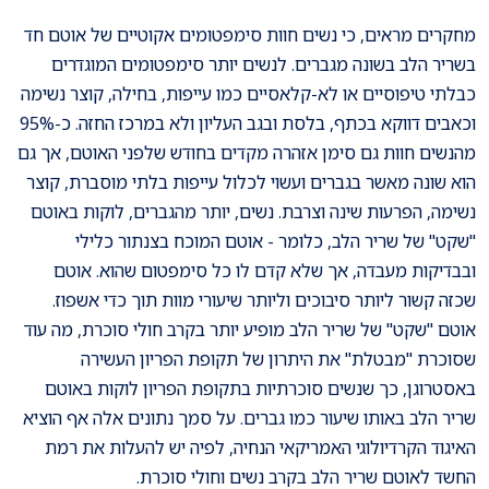
מחקרים מראים, כי נשים חוות סימפטומים אקוטיים של אוטם חד
בשריר הלב בשונה מגברים. לנשים יותר סימפטומים המוגדרים
כבלתי טיפוסיים או לא-קלאסיים כמו עייפות, בחילה, קוצר נשימה
וכאבים דווקא בכתף, בלסת ובגב העליון ולא במרכז החזה. כ-95%
מהנשים חוות גם סימן אזהרה מקדים בחודש שלפני האוטם, אך גם
הוא שונה מאשר בגברים ועשוי לכלול עייפות בלתי מוסברת, קוצר
נשימה, הפרעות שינה וצרבת. נשים, יותר מהגברים, לוקות באוטם
"שקט" של שריר הלב, כלומר - אוטם המוכח בצנתור כלילי
ובבדיקות מעבדה, אך שלא קדם לו כל סימפטום שהוא. אוטם
שכזה קשור ליותר סיבוכים וליותר שיעורי מוות תוך כדי אשפוז.
אוטם "שקט" של שריר הלב מופיע יותר בקרב חולי סוכרת, מה עוד
שסוכרת "מבטלת" את היתרון של תקופת הפריון העשירה
באסטרוגן, כך שנשים סוכרתיות בתקופת הפריון לוקות באוטם
שריר הלב באותו שיעור כמו גברים. על סמך נתונים אלה אף הוציא
האיגוד הקרדיולוגי האמריקאי הנחיה, לפיה יש להעלות את רמת
החשד לאוטם שריר הלב בקרב נשים וחולי סוכרת.