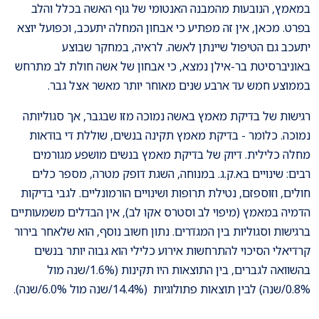
במאמץ, הנובעות מהמבנה האנטומי של גוף האשה בכלל והלב
בפרט. מכאן, אין זה מפתיע כי אבחון המחלה יתעכב, וכפועל יוצא
יתעכב גם הטיפול שיינתן לאשה. לראיה, במחקר שבוצע
באוניברסיטת בר-אילן נמצא, כי אבחון של אשה חולת לב מתרחש
בממוצע חמש עד ארבע שנים מאוחר יותר מאשר אצל גבר.
רגישות של בדיקת מאמץ באשה נמוכה מזו שבגבר, אך סגוליותה
נמוכה. כלומר - בדיקת מאמץ תקינה בנשים, שוללת די בודאות
מחלה כלילית. דיוק של בדיקת מאמץ בנשים מושפע מגורמים
רבים: שינויים בא.ק.ג. במנוחה, השגת דופק מטרה, מספר כלים
חולים, וזוספזם, נטילת תרופות ושינויים הורמונליים. לגבי בדיקות
הדמיה במאמץ (מיפוי לב וסטרס אקו לב), אין הבדלים משמעותיים
ברגישות וסגוליות בין המגדרים. נתון חשוב נוסף, הוא שלאחר בירור
קרדיאלי הסיכוי להתרחשות אירוע כלילי הוא גבוה יותר בנשים
בהשוואה לגברים, בין התוצאות היו תקינות (1.6%/שנה מול
0.8%/שנה) לבין תוצאות פתולוגיות (14.4%/שנה מול 6.0%/שנה).