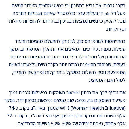
בקרב גברים. אם נביא בחשבון, כי כמעט מחצית מציבור הנשים
מעל גיל 55 הן בעלות ערכי כולסטרול שאינם בגבולות הנורמה,
נוכל להסיק כי נשים נמצאות בסיכון גבוה יותר להיווצרות מחלות
וסקולריות.
בהתייחסות לגורמי הסיכון, לא ניתן להתעלם מהשמנה והעדר
פעילות גופנית כגורמים המאיצים את התהליך הטרשתי ובהמשך
התפתחותן של מחלות לב וכלי דם. במרבית המדינות המערביות
בעולם, שכיחות ההשמנה גבוהה יותר בקרב נשים, ולצערנו האשה
הממוצעת נוטה להעלות במשקל ביתר קלות ומתקשה להורידו,
למול הגבר הממוצע.
אם נוסיף לכך את הנתון ששיעור העוסקות בפעילות גופנית נמוך
משיעור העוסקים בה, נמצא שוב שנשים נמצאות בסיכון יתר. בסקר
WHI (Woman Health Initiative) שנערך בארה"ב בקרב כ-74
אלף משתתפות ובסקר נוסף שנערך אף הוא בארה"ב, בקרב כ-72
אלף אחיות, נצפתה ירידה של 30%-50% בשיעור התחלואה