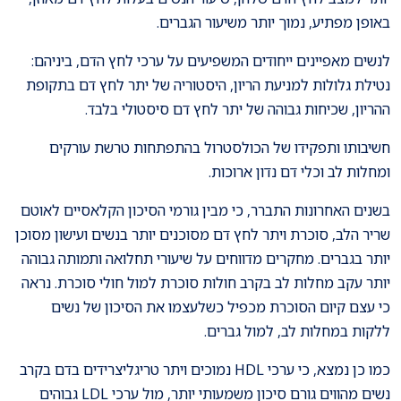
באופן מפתיע, נמוך יותר משיעור הגברים.
לנשים מאפיינים ייחודים המשפיעים על ערכי לחץ הדם, ביניהם:
נטילת גלולות למניעת הריון, היסטוריה של יתר לחץ דם בתקופת
ההריון, שכיחות גבוהה של יתר לחץ דם סיסטולי בלבד.
חשיבותו ותפקידו של הכולסטרול בהתפתחות טרשת עורקים
ומחלות לב וכלי דם נדון ארוכות.
בשנים האחרונות התברר, כי מבין גורמי הסיכון הקלאסיים לאוטם
שריר הלב, סוכרת ויתר לחץ דם מסוכנים יותר בנשים ועישון מסוכן
יותר בגברים. מחקרים מדווחים על שיעורי תחלואה ותמותה גבוהה
יותר עקב מחלות לב בקרב חולות סוכרת למול חולי סוכרת. נראה
כי עצם קיום הסוכרת מכפיל כשלעצמו את הסיכון של נשים
ללקות במחלות לב, למול גברים.
כמו כן נמצא, כי ערכי HDL נמוכים ויתר טריגליצרידים בדם בקרב
נשים מהווים גורם סיכון משמעותי יותר, מול ערכי LDL גבוהים