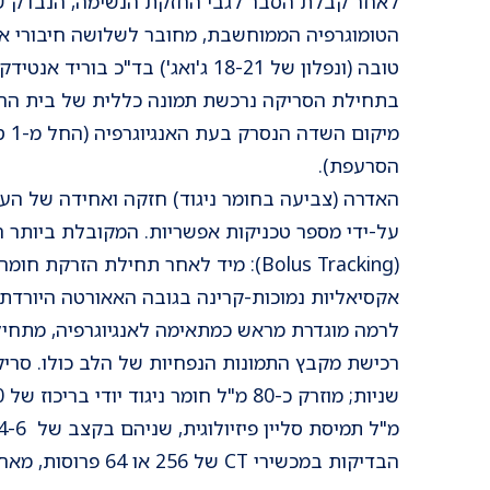
לאחר קבלת הסבר לגבי החזקת הנשימה, הנבדק שו
הטומוגרפיה הממוחשבת, מחובר לשלושה חיבורי א.ק.
טובה (ונפלון של 18-21 ג'ואג') בד"כ בוריד אנטידקוביטלי (במרפק).
בתחילת הסריקה נרכשת תמונה כללית של בית החז
מיקו
הסרעפת).
האדרה (צביעה בחומר ניגוד) חזקה ואחידה של העו
על-ידי מספר טכניקות אפשריות. המקובלת ביותר 
(Bolus Tracking): מיד לאחר תחילת הזר
אקסיאליות נמוכות-קרינה בגובה האאורטה היורדת
לרמה מוגדרת מראש כמתאימה לאנגיוגרפיה, מתחיל
הבדיקות במכשירי CT של 