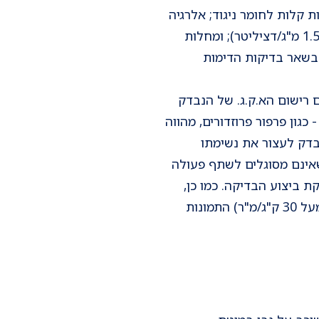
ת קלות לחומר ניגוד; אלרגיה
לתרופות שונות, אי-ספיקה כליתית (קראטינין מעל 1.5 מ"ג/דציליטר); ומחלות
 בשאר בדיקות הדימות
 רישום הא.ק.ג. של הנבדק
כגון פרפור פרוזדורים, מהווה
בדק לעצור את נשימתו
בד. בחולים שאינם מסוגלים לשתף פעולה
ת ביצוע הבדיקה. כמו כן,
בחולים בעלי עודף משקל ניכר (אינדקס מסת גוף מעל 30 ק"ג/מ"ר) התמונות