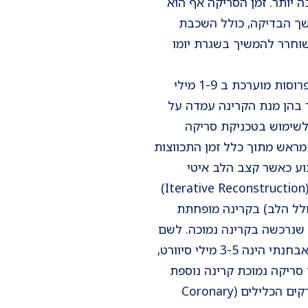
 יותר. זמן הסריקה אף הוא
משך הבדיקה, כולל השכבת
 כ-7 דקות. הנבדק משוחרר להמשיך בשגרת יומו
מנת הקרינה האפקטיבית במכשיר החדש של 256 פרוסות מוערכת ב 1-9 מילי
 לטכנולוגיות CT ישנות יותר בהן מנת הקרינה עמדה על
ת לשימוש בטכניקת סריקה
מראש מתוך כלל זמן התכווצות
Prospec) הניתנת לביצוע כאשר קצב הלב איטי
וקבוע. בנוסף טכנולוגיית שיחזור התמונה החדישה (Iterative Reconstruction)
ולל הלב) בקרינה מופחתת
 שנרכשה בקרינה נמוכה. לשם
השוואה, מנת הקרינה האפקטיבית בצנתור פולשני אבחנתי הינה 3-5 מילי סיוורט,
. יש המבצעים סריקה נמוכת קרינה נוספת
לפני הזרקת חומר הניגוד, לקבלת מדרג הסידן בעורקים הכלילים (Coronary