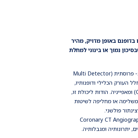
 בדופנם באופן מדויק, מהיר
יכון נמוך או בינוני למחלת
במהלך 10 השנים האחרונות, התחולל שיפור דרמטי בטכנולוגית הטומוגרפיה הממוחשבת הרב- פרוסתית (Multi Detector
 בלתי-פולשני של חלל העורק הכלילי ודופנותיו,
תוך השגת מידע על קיום; מיקום; חומרת המחלה הכלילית (Coronary Artery Disease- CAD) ומאפייניה. הודות ליכולת זו,
י והן את השינויים בדופן, משמשת בדיקת ה - CT כבדיקה כמשלימה או מחליפה לשיטות
ינתור פולשני.
דע מפורט על דרך ביצוע בדיקת CT אנגיוגרפיה של העורקים הכליליים (Coronary CT Angiography-