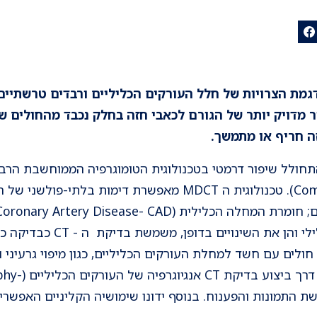
הדגמת הצרויות של חלל העורקים הכליליים ורבדים טרשתיים
 מדויק יותר של הגורם לכאבי חזה בחלק נכבד מהחולים שבס
ה חריף או מתמשך.
Computed Tomography-MDCT). טכנולוגית ה MDCT מאפשרת דימות
להדגים הן את חלל העורק הכליל
ולים עם חשד למחלת העורקים הכליליים, כגון מיפוי גרעיני וצ
מאמר זה כולל מי