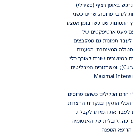
 המידע נרכש באופן רציף (ספירלי)
 לעובי פרוסה, שהינו כשני
ץ התמונות שנרכשו בזמן אמצע
עם מעט ארטיפקטים של
 לעבד תמונות גם ממקבצים
סטולה המאוחרת. הפענוח
 במישורים שונים לאורך כלי
הדם (Curved Multi Planar Reconstruction- CMPR); ומשחזורים המבליטים
תמונה בעלי צפיפות גבוהה כמו כלי דם ( Maximal Intensity
י הדם הכלילים כשהם פרוסים
 הכלי התקין ובנקודת ההצרות,
 גם לעבד את המידע לקבלת
רכה גלובלית של האנטומיה,
הרופא המפנה.