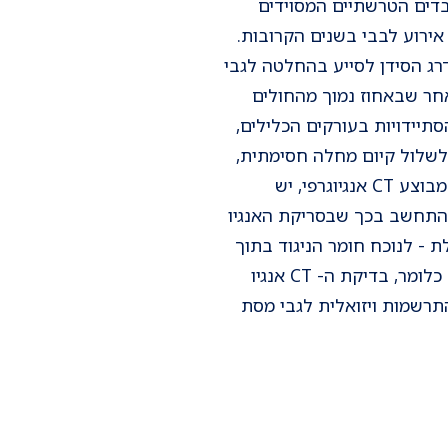
מסת הרבדים הטרשתיים המסוידים
אירוע לבבי בשנים הקרובות.
דרג הסידן לסייע בהחלטה לגבי
אחר שבאחוז נמוך מהחולים
תיידויות בעורקים הכלילים,
Coronary Calcium Scor יכולת לשלול קיום מחלה חסימתית,
וזאת בניגוד ל-CT האנגיוגרפי. לכן, בנבדקים בהם מבוצע CT אנגיוגרפי, יש
בהתחשב בכך שבסריקת האנגיו
ת - לנוכח חומר הניגוד בתוך
הכלים הכליליים - לקבוע באופן מספרי את כמותם. כלומר, בדיקת ה- CT אנגיו
תרשמות ויזואלית לגבי מסת