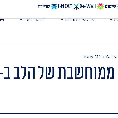
שיקום
Be-Well
I-NEXT
קריירה
ת
מידע שירות ותורים
חיפוש רופא.ה
אינ
ב-256 ערוצים