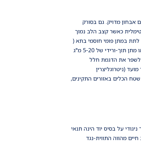
 אבחון מדויק. גם בסורק
התמונה אופטימלית כאשר קצב הלב נמוך
ל לתת במתן פומי חוסמי בתא (
50- 100 מ"ג Metoprolol), כשעה לפני הסריקה, או מתן תוך-ורידי של 5-20 מ"ג
 בכדי לשפר את הדגמת חלל
ועד (ניטרוגליצרין
 שטח הכלים באזורים התקינים,
יגודי על בסיס יוד הינה תנאי
חיים מהווה התווית-נגד