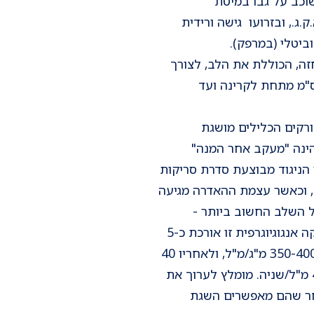
כב על גבו במיטת
ג., ובזרועו גישה ורידית
ה, הכוללת את הלב, לצורך
ם השדה הנסרק בעת האנגיוגרפיה (החל מ-1 ס"מ מתחת לקרינה ועד
רקים הכלילים מושגת
הינה "מעקב אחר המנה"
קת חומר הניגוד מבוצעת סדרת סריקות
, וכאשר עצמת ההאדרה מגיעה
 השלב החשוב ביותר -
רכישת מקבץ התמונות הנפחיות של הלב כולו. סריקה אנגוגיוגרפית זו אורכת כ-5
שניות; מוזרק כ-80 מ"ל חומר ניגוד יודי בריכוז של 350-400 מ"ג/מ"ל, ולאחריו 40
מ"ל תמיסת סליין פיזיולוגית, שניהם בקצב של 4-6 מ"ל/שניה. מומלץ לערוך את
256 או 64 פרוסות, מאחר שהם מאפשרים השגת