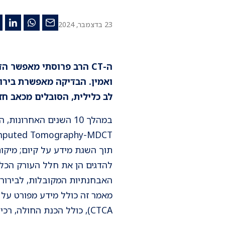
23 בדצמבר, 2024
ה-CT הרב פרוסתי מאפשר 
ואמין. הבדיקה מאפשרת בירור
לב כלילית, הסובלים מכאב חז
האבחנתיות המקובלות, לבירור ח
CTCA), כולל הכנת החולה, רכישת התמונות והפענוח. בנוסף ידונו שימושיה הקליניים האפשריים, יתרונותיה ומגבלותיה.