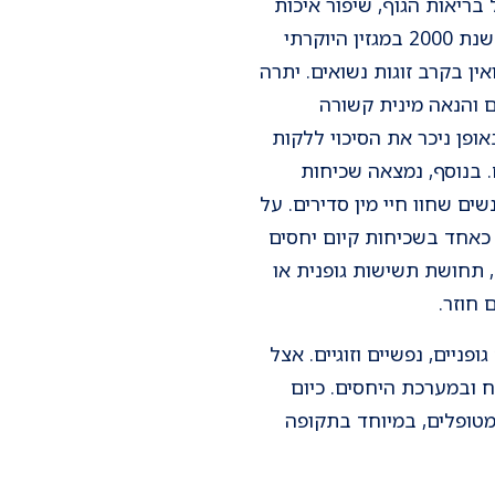
בריאות הגוף, שיפור איכות
החיים, הטבת מצב הרוח, הפחתת רמות חרדה והפגת הדיכאון. ממצאי סקר שפורסם בתחילת שנת 2000 במגזין היוקרתי
ות הנישואין בקרב זוגות נשואים. יתרה
ם והנאה מינית קשורה
ופן ניכר את הסיכוי ללקות
 בנוסף, נמצאה שכיחות
ים שחוו חיי מין סדירים. על
כאחד בשכיחות קיום יחסים
 תחושת תשישות גופנית או
חוזר.
פניים, נפשיים וזוגיים. אצל
 ובמערכת היחסים. כיום
המטופלים, במיוחד בתקופה