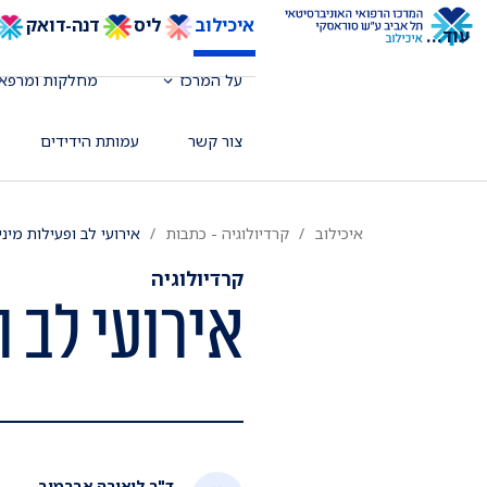
איכילוב
ליס
דנה-דואק
עוד
...
על המרכז
מחלקות ומרפאו
צור קשר
עמותת הידידים
איכילוב
קרדיולוגיה - כתבות
אירועי לב ופעילות מיני
קרדיולוגיה
אירועי לב ו
ד"ר ליאורה אברמוב