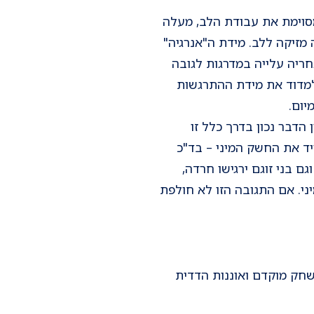
מסוימת את עבודת הלב, מעלה
מזיקה ללב. מידת ה"אנרגיה"
זו המושקעת בהליכה של 20 דקות למרחק של 1.5 ק"מ ולאחריה עלייה במדרגות לגובה
ה למדוד את מידת ההתרגשות
יום.
דבר נכון בדרך כלל זו
ריד את החשק המיני – בד"כ
ם בני זוגם ירגישו חרדה,
יני. אם התגובה הזו לא חולפת
שחק מוקדם ואוננות הדדית