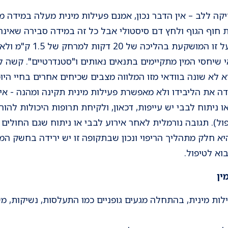
יקה ללב – אין הדבר נכון, אמנם פעילות מינית מעלה במידה 
חוף הגוף ולחץ דם סיסטולי אבל כל זה במידה סבירה שאינה 
המושקעת בה אינה עולה על 
תנאי שיחסי המין מתקיימים בתנאים נאותים ו"סטנדרטיים". קש
א לא שונה בוודאי מזו המלווה מצבים שכיחים אחרים בחיי היומ
את הליבידו ולא מאפשרת פעילות מינית תקינה ומהנה - אין ה
ו ניתוח לבבי יש עייפות, דכאון, ולקיחת תרופות היכולות להו
ל). תגובה נורמלית לאחר אירוע לבבי או ניתוח שגם החולים וג
היא חלק מתהליך הריפוי ונכון שבתקופה זו יש ירידה בחשק המ
וא לטיפול.
ין
לות מינית, בהתחלה מגעים גופניים כמו התעלסות, נשיקות, מ