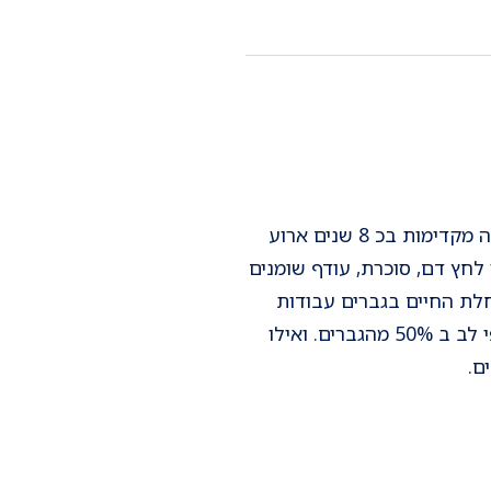
בגברים קיים קשר מוכח בין מחלות עורקים לבביות לבין הפרעות זקפה. מעריכים שבעיות זקפה מקדימות בכ 8 שנים ארוע
לחץ דם, סוכרת, עודף שומנים
חלת החיים בגברים עבודות
מהשנים האחרונות הוכיחו שקיום יחסי מין לפחות 3 פעמים בשבוע מורידה שכיחות של התקפי לב ב 50% מהגברים. ואילו