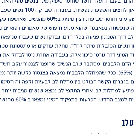
דם. בעבר הועלה חשד שחוסר סיפוק מיני בנשים מעלה את ה
 שנעשתה בפאבמד שהוא מנוע חיפוש של מאמרים רפואיים נ
 דרך המנגנון פגיעה בכלי הדם. נבדקו נשים שעברו מנופאוזה
ן ונשים הסובלות מיתר לח"ד, מחלת עורקים או מתסמונת מטב
 המיני דרך גורמי סיכון אלה. בעבודה אחרת ניסו לבדוק את 
ומעלה לא קיימו בכלל יחסי מין (65%). ככל שהמחלה הלבבית נמצאה בצנטור כק
. אם בגברים הקשר הבולט בין מחלת לב לבעיות זקפה זה חסימ
פתיע למחלות לב. אחרי התקפי לב נמצא שנשים מגיבות יותר מ
יחסי מין, יש פחות הסתג
ע לב