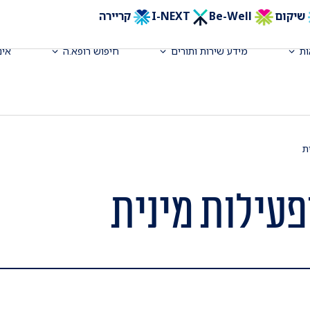
שיקום
Be-Well
I-NEXT
קריירה
ת
מידע שירות ותורים
חיפוש רופא.ה
אינ
ת
פעילות מינית