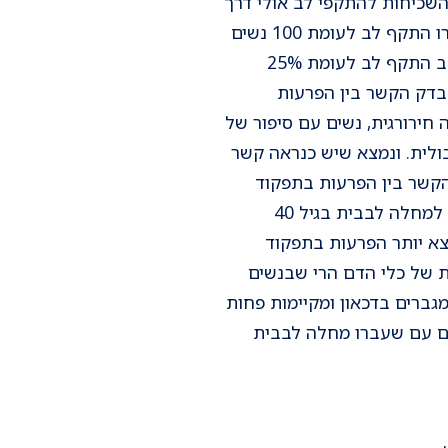
שכיחות להתקפי לב אולי דרך
מנגנונים נפשיים של תסכול, דכאון לחצים והשפעות נפשיות. בעבודה שבדקה 100 נשים שעברו התקף לב לעומת 100 נשים
ללא התקפי לב נמצא חוסר סיפוק מיני וחוסר שביעות רצון מינית ב60% מהנשים שאושפזו עקב התקף לב לעומת 25%
בדק הקשר בין הפרעות
 חירורגית, נשים עם סיפור של
ולית. ונמצא שיש כנראה קשר
הקשר בין הפרעות בתפקוד
המיני לבין חומרת המחלה בכלי הדם הלבבים. מסתבר שרב הנשים שהופנו לצנטור עקב חשד למחלה לבבית בגיל 40
שה יותר נמצא יותר הפרעות בתפקוד
ות של כלי הדם הרי שבנשים
גברים בדכאון ומקיימות פחות
לות זוגית למצב החדש. הפרעות בתפקוד המיני נמצאו ב 60% מהנשים עם שעברו מחלה לבבית