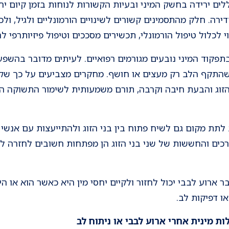
ים ירידה בחשק המיני ובעיות הקשורות לנוחות בזמן קיום יחסי
דירה. חלק מהתסמינים קשורים לשינויים הורמונליים ולגיל, ול
לכלול טיפול הורמונלי, תכשירים מסככים וטיפול פיזיותרפי לח
תפקוד המיני נובעים מגורמים רפואיים. לעיתים מדובר בהשפעו
ת, שהתקף הלב רק מעצים או חושף. מחקרים מצביעים על כך שק
הזוג והבעת חיבה וקרבה, תורם משמעותית לשימור התשוקה ה
ב לתת מקום גם לשיח פתוח בין בני הזוג ולהתייעצות עם אנש
כים והחששות של שני בני הזוג הן מפתחות חשובים לחזרה ל
רוע לבבי יכול לחזור ולקיים יחסי מין היא כאשר הוא או הי
ו דפיקות לב.
ת מינית אחרי ארוע לבבי או ניתוח לב