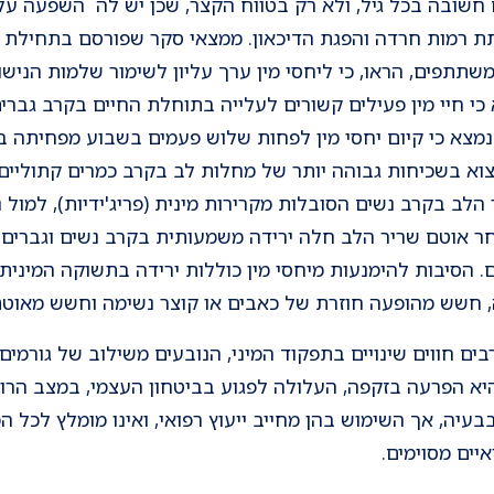
 חשובה בכל גיל, ולא רק בטווח הקצר, שכן יש לה השפעה על 
Lance והקיף יותר מ-11,000 משתתפים, הראו, כי ליחסי מין ערך עליון לשימור שלמ
 כי חיי מין פעילים קשורים לעלייה בתוחלת החיים בקרב גברי
נמצא כי קיום יחסי מין לפחות שלוש פעמים בשבוע מפחיתה בא
צוא בשכיחות גבוהה יותר של מחלות לב בקרב כמרים קתוליים.
לב בקרב נשים הסובלות מקרירות מינית (פריג'ידיות), למול נש
ר אוטם שריר הלב חלה ירידה משמעותית בקרב נשים וגברים 
 הסיבות להימנעות מיחסי מין כוללות ירידה בתשוקה המינית,
, חשש מהופעה חוזרת של כאבים או קוצר נשימה וחשש מאוטם 
ם חווים שינויים בתפקוד המיני, הנובעים משילוב של גורמים גו
יא הפרעה בזקפה, העלולה לפגוע בביטחון העצמי, במצב הרוח
בבעיה, אך השימוש בהן מחייב ייעוץ רפואי, ואינו מומלץ לכל 
יים מסוימים.