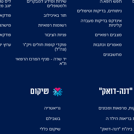
חפש רופא.ה
שירות ומידע למבקרים
ליס טו
ולמטופלים
יוגב מ
ניתוחים, בדיקות וטיפולים
תור באיכילוב
פודקאס
אינדקס בדיקות מעבדה
קליניות
רשומות רפואיות
מישהו 
מצבים רפואיים
פניות הציבור
פודקאס
מאמרים וכתבות
מוקדי קופות חולים ויק"ר
ערוץ יו
(צה"ל)
מחשבונים
יד שרה - סניף המרכז הרפואי
ת"א
"דנה-דואק"
שיקום
ת, מרפאות ומכונים
גריאטריה
 בריאות הילד.ה
בשבילם
 ביה"ח "דנה-דואק"
שיקום כללי