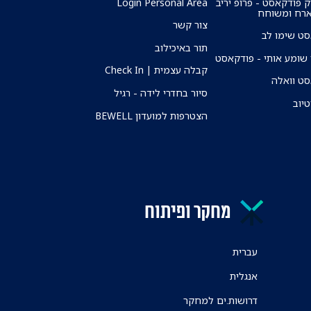
ק פודקאסט - פרופ יריב
Login Personal Area
ארח ומשוחח
צור קשר
ט שימו לב
תור באיכילוב
שומע אותי - פודקאסט
קבלה עצמית | Check In
ט וואלה
סיור בחדרי לידה - רגיל
טיוב
הצטרפות למועדון BEWELL
מחקר ופיתוח
עברית
אנגלית
דרושות.ים למחקר