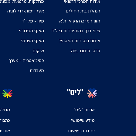
אודות המרכז הרפואי
מחלקות, מרפאות, מכונים
הנהלת בית החולים
אגף דימות-רדיולוגיה
חזון המרכז הרפואי ת"א
מיון - מלר"ד
ציוני דרך בהתפתחות ביה"ח
האגף הכירורגי
איכות ובטיחות המטופל
האגף הפנימי
סרטי סיכום שנה
שיקום
פסיכיאטריה - מערך
מעבדות
"ליס"
אודות "ליס"
מחלקו
מידע שימושי
כתבות
יחידות רפואיות
אודות