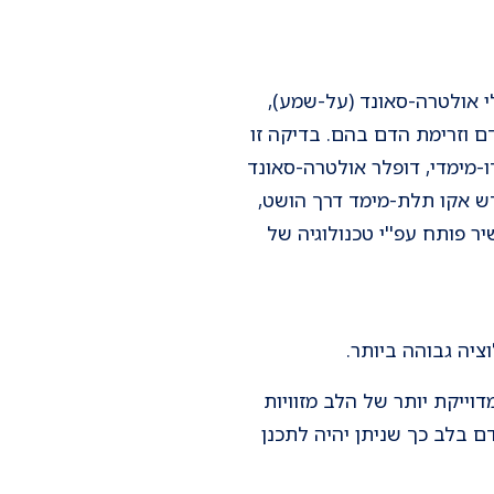
לי אולטרה-סאונד (על-שמע),
 וזרימת הדם בהם. בדיקה זו
-מימדי, דופלר אולטרה-סאונד
ש אקו תלת-מימד דרך הושט,
 פותח עפ''י טכנולוגיה של
ציה גבוהה ביותר.
Trans Es), אשר נותן תמונה מדוייקת יותר של הלב מזוויות
 בלב כך שניתן יהיה לתכנן