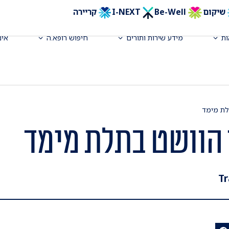
שיקום
Be-Well
I-NEXT
קריירה
ת
מידע שירות ותורים
חיפוש רופא.ה
אינ
לת מימד
 הוושט בתלת מימד
Tr