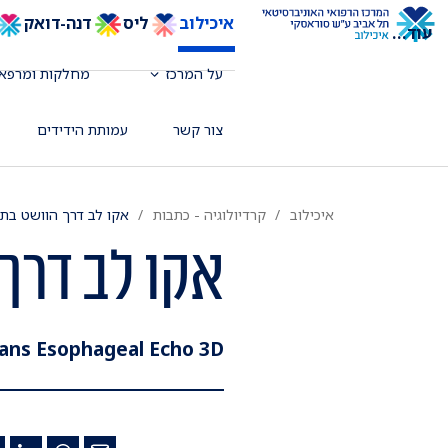
איכילוב
ליס
דנה-דואק
עוד
...
על המרכז
מחלקות ומרפאו
צור קשר
עמותת הידידים
איכילוב
קרדיולוגיה - כתבות
אקו לב דרך הוושט בת
אקו לב דרך
ans Esophageal Echo 3D