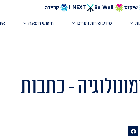
שיקום
Be-Well
I-NEXT
קריירה
ת
מידע שירות ותורים
חיפוש רופא.ה
אינ
מונולוגיה - כתבות