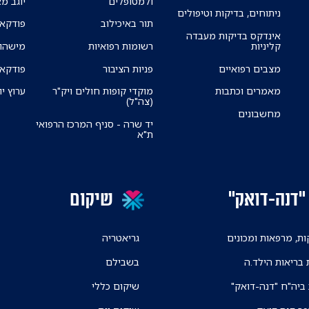
ולמטופלים
יוגב מ
ניתוחים, בדיקות וטיפולים
תור באיכילוב
פודקאס
אינדקס בדיקות מעבדה
קליניות
רשומות רפואיות
מישהו 
מצבים רפואיים
פניות הציבור
פודקאס
מאמרים וכתבות
מוקדי קופות חולים ויק"ר
ערוץ יו
(צה"ל)
מחשבונים
יד שרה - סניף המרכז הרפואי
ת"א
"דנה-דואק"
שיקום
ת, מרפאות ומכונים
גריאטריה
 בריאות הילד.ה
בשבילם
 ביה"ח "דנה-דואק"
שיקום כללי