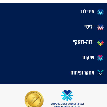
איכילוב
"ליס"
"דנה-דואק"
שיקום
מחקר ופיתוח