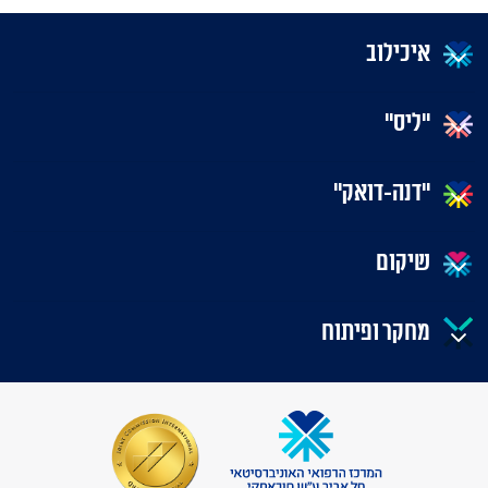
איכילוב
"ליס"
"דנה-דואק"
שיקום
מחקר ופיתוח