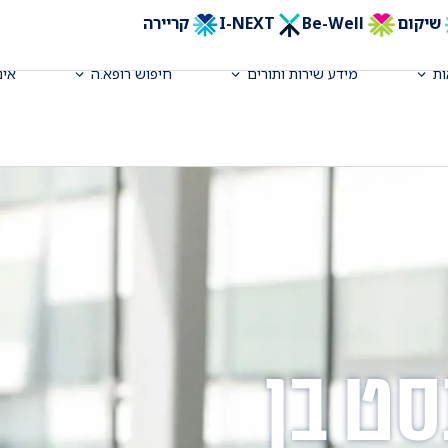
שיקום
Be-Well
I-NEXT
קריירה
ת
מידע שירות ותורים
חיפוש רופא.ה
אינ
סט בן