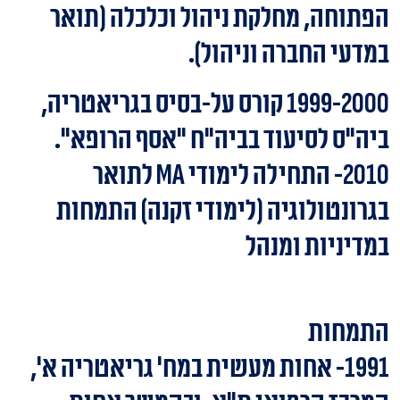
הפתוחה, מחלקת ניהול וכלכלה (תואר
במדעי החברה וניהול).
1999-2000 קורס על-בסיס בגריאטריה,
ביה"ס לסיעוד בביה"ח "אסף הרופא".
2010- התחילה לימודי MA לתואר
בגרונטולוגיה (לימודי זקנה) התמחות
במדיניות ומנהל
התמחות
1991- אחות מעשית במח' גריאטריה א',