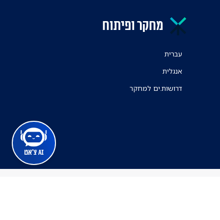
מחקר ופיתוח
עברית
אנגלית
דרושות.ים למחקר
AI צ'אט
מרכז הרפואי ת"א
ינה זמינה