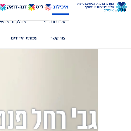
איכילוב
ליס
דנה-דואק
עוד
...
על המרכז
מחלקות ומרפאו
צור קשר
עמותת הידידים
גב' רחל פנט