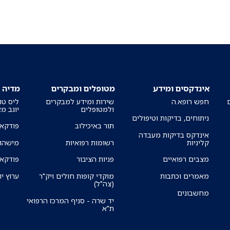
אינדקסים ומידע
מטופלים ומבקרים
מדיה
חפש רופא.ה
שירות ומידע למבקרים
ליס טו
ולמטופלים
יוגב מ
ניתוחים, בדיקות וטיפולים
תור באיכילוב
פודקאס
אינדקס בדיקות מעבדה
קליניות
רשומות רפואיות
מישהו 
מצבים רפואיים
פניות הציבור
פודקאס
מאמרים וכתבות
מוקדי קופות חולים ויק"ר
ערוץ יו
(צה"ל)
מחשבונים
יד שרה - סניף המרכז הרפואי
ת"א