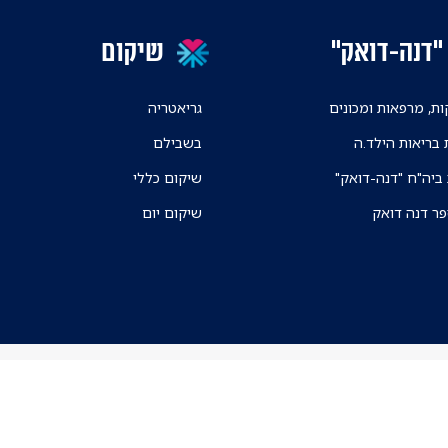
"דנה-דואק"
שיקום
ת, מרפאות ומכונים
גריאטריה
 בריאות הילד.ה
בשבילם
 ביה"ח "דנה-דואק"
שיקום כללי
פר דנה דואק
שיקום יום
ניווט בקמפוס ה
אפליקצית הניווט א