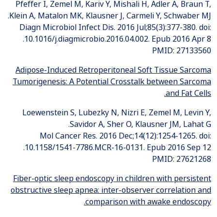
Pfeffer I, Zemel M, Kariv Y, Mishali H, Adler A, Braun T,
Klein A, Matalon MK, Klausner J, Carmeli Y, Schwaber MJ.
Diagn Microbiol Infect Dis. 2016 Jul;85(3):377-380. doi:
10.1016/j.diagmicrobio.2016.04.002. Epub 2016 Apr 8.
PMID: 27133560
Adipose-Induced Retroperitoneal Soft Tissue Sarcoma
Tumorigenesis: A Potential Crosstalk between Sarcoma
and Fat Cells.
Loewenstein S, Lubezky N, Nizri E, Zemel M, Levin Y,
Savidor A, Sher O, Klausner JM, Lahat G.
Mol Cancer Res. 2016 Dec;14(12):1254-1265. doi:
10.1158/1541-7786.MCR-16-0131. Epub 2016 Sep 12.
PMID: 27621268
Fiber-optic sleep endoscopy in children with persistent
obstructive sleep apnea: inter-observer correlation and
comparison with awake endoscopy.