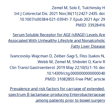
Zemel M, Solo E, Tulchinsky H.
Int J Colorectal Dis. 2021 Nov;36(11):2427-2435. doi:
10.1007/s00384-021-03941-7. Epub 2021 Apr 29.
PMID: 33928416
Serum Soluble Receptor for AGE (sRAGE) Levels Are
Associated With Unhealthy Lifestyle and Nonalcoholic
Fatty Liver Disease.
Ivancovsky-Wajcman D, Zelber-Sagi S, Fliss Isakov N,
Webb M, Zemel M, Shibolet O, Kariv R.
Clin Transl Gastroenterol. 2019 May 22;10(5):1-10. doi:
10.14309/ctg.0000000000000040.
PMID: 31082855 Free PMC article.
Prevalence and risk factors for carriage of extended-
spectrum β-lactamase-producing Enterobacteriaceae
among patients prior to bowel surgery.