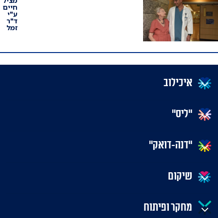
מציל
חיים
ע"י
ד"ר
זמל
איכילוב
"ליס"
"דנה-דואק"
שיקום
מחקר ופיתוח