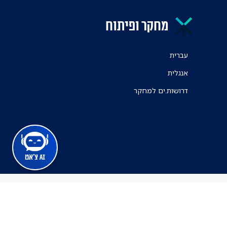
מחקר ופיתוח
עברית
אנגלית
דרושות.ים למחקר
AI צ'אט
מרכז הרפואי ת"א
ינה זמינה