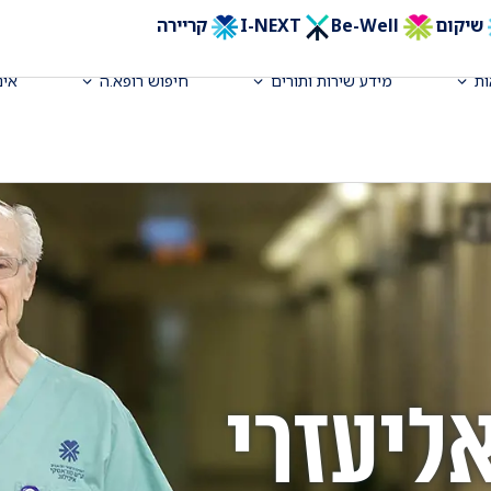
שיקום
Be-Well
I-NEXT
קריירה
ת
מידע שירות ותורים
חיפוש רופא.ה
אינ
אליעזרי