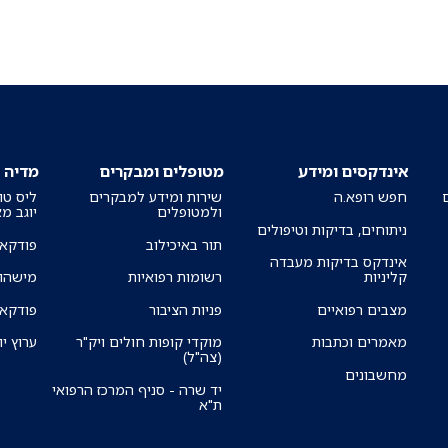
אינדקסים ומידע
מטופלים ומבקרים
מדיה
חפש רופא.ה
שירות ומידע למבקרים
ליס טו
ולמטופלים
יוגב מ
ניתוחים, בדיקות וטיפולים
תור באיכילוב
פודקאס
אינדקס בדיקות מעבדה
קליניות
רשומות רפואיות
מישהו 
מצבים רפואיים
פניות הציבור
פודקאס
מאמרים וכתבות
מוקדי קופות חולים ויק"ר
ערוץ יו
(צה"ל)
מחשבונים
יד שרה - סניף המרכז הרפואי
ת"א