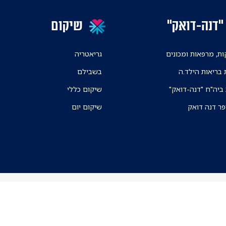
"דנה-דואק"
שיקום
ת, מרפאות ומכונים
גריאטריה
 בריאות הילד.ה
בשבילם
 ביה"ח "דנה-דואק"
שיקום כללי
פר דנה דואק
שיקום יום
ניווט בקמפוס ה
אפליקצית הניווט א