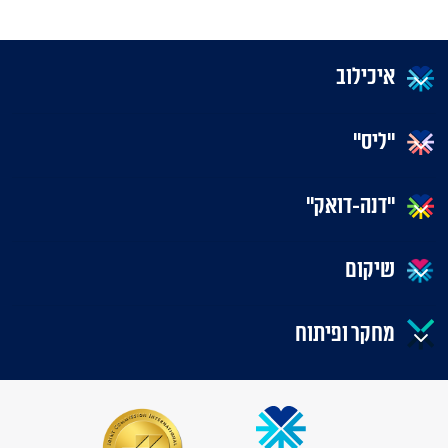
איכילוב
"ליס"
"דנה-דואק"
שיקום
מחקר ופיתוח