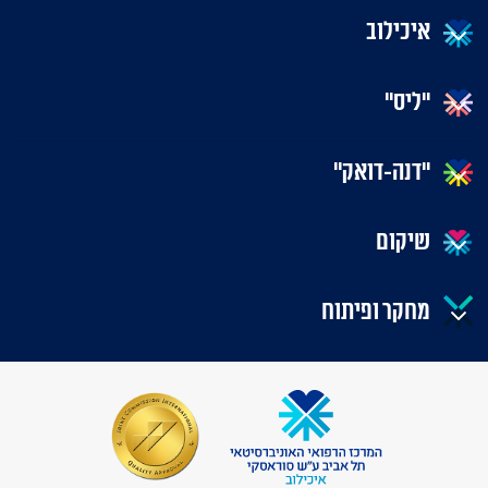
איכילוב
"ליס"
"דנה-דואק"
שיקום
מחקר ופיתוח