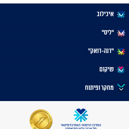
איכילוב
"ליס"
"דנה-דואק"
שיקום
מחקר ופיתוח