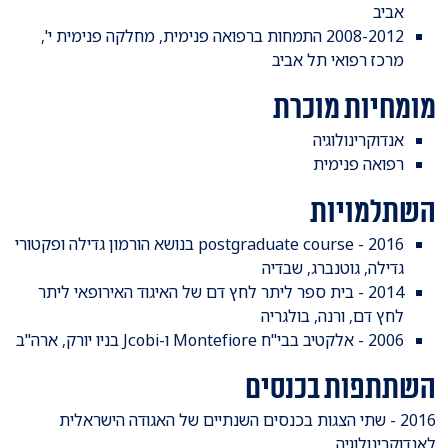
אביב
2008-2012 התמחות ברפואה פנימית, מחלקה פנימית י',
מרכז רפואי תל אביב
מומחיות מוכרת
אנדוקרינולוגיה
​רפואה פנימית
השתלמויות
2016 - postgraduate course בנושא הורמון גדילה ופקטורי
גדילה, גוטנברג, שבדיה
2014 - בית ספר ליתר לחץ דם של האיגוד האירופאי ליתר
לחץ דם, ורנה, בולגריה
2006 - אלקטיב בבי"ח Montefiore ו-Jcobi בניו יורק, ארה"ב
השתתפות בכנסים
​2016 - שתי הצגות בכנסים השנתיים של האגודה הישראלית
לאנדוקרינולוגיה