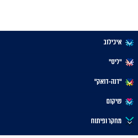
איכילוב
"ליס"
"דנה-דואק"
שיקום
מחקר ופיתוח