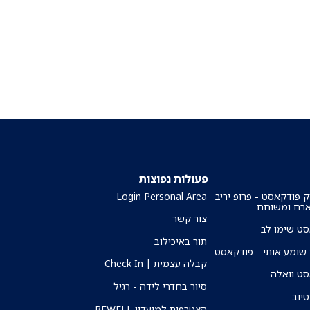
פעולות נפוצות
ק פודקאסט - פרופ יריב
Login Personal Area
ארח ומשוחח
צור קשר
ט שימו לב
תור באיכילוב
שומע אותי - פודקאסט
קבלה עצמית | Check In
ט וואלה
סיור בחדרי לידה - רגיל
טיוב
הצטרפות למועדון BEWELL