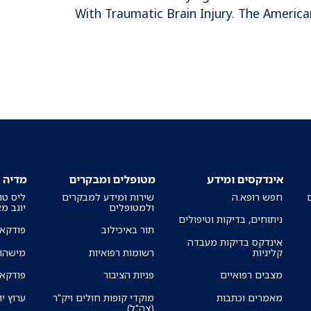
With Traumatic Brain Injury. The America
אינדקסים ומידע
מטופלים ומבקרים
מדיה
חפש רופא.ה
שירות ומידע למבקרים
ליס טו
ולמטופלים
יוגב מ
ניתוחים, בדיקות וטיפולים
תור באיכילוב
פודקאס
אינדקס בדיקות מעבדה
קליניות
רשומות רפואיות
מישהו 
מצבים רפואיים
פניות הציבור
פודקאס
מאמרים וכתבות
מוקדי קופות חולים ויק"ר
ערוץ יו
(צה"ל)