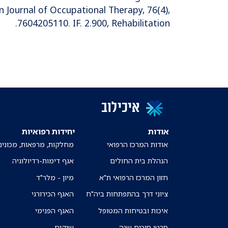
n Journal of Occupational Therapy, 76(4),
7604205110. IF. 2.900, Rehabilitation.
איכילוב
אודות
יחידות רפואיות
אודות המרכז הרפואי
מחלקות, מרפאות, מכונים
הנהלת בית החולים
אגף דימות-רדיולוגיה
חזון המרכז הרפואי ת"א
מיון - מלר"ד
ציוני דרך בהתפתחות ביה"ח
האגף הכירורגי
איכות ובטיחות המטופל
האגף הפנימי
סרטי סיכום שנה
שיקום