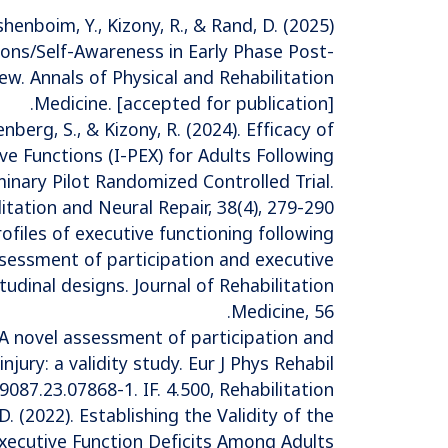
rshenboim, Y., Kizony, R., & Rand, D. (2025)
ions/Self-Awareness in Early Phase Post-
ew. Annals of Physical and Rehabilitation
Medicine. [accepted for publication].
enberg, S., & Kizony, R. (2024). Efficacy of
ve Functions (I-PEX) for Adults Following
minary Pilot Randomized Controlled Trial.
tation and Neural Repair, 38(4), 279-290.
 Profiles of executive functioning following
ssessment of participation and executive
udinal designs. Journal of Rehabilitation
Medicine, 56.
3). A novel assessment of participation and
njury: a validity study. Eur J Phys Rehabil
087.23.07868-1. IF. 4.500, Rehabilitation.
 D. (2022). Establishing the Validity of the
Executive Function Deficits Among Adults