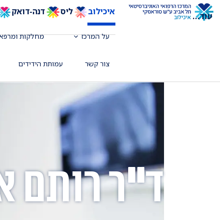
איכילוב
ליס
דנה-דואק
עוד
...
על המרכז
מחלקות ומרפאו
צור קשר
עמותת הידידים
ד"ר רותם א