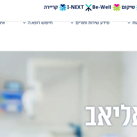
שיקום
Be-Well
I-NEXT
קריירה
ת
מידע שירות ותורים
חיפוש רופא.ה
אינ
ליאב