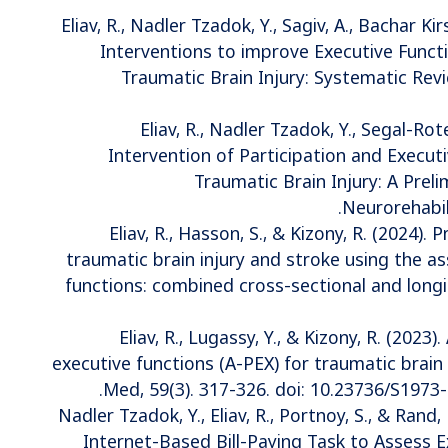
Eliav, R., Nadler Tzadok, Y., Sagiv, A., Bachar Ki
Interventions to improve Executive Funct
Traumatic Brain Injury: Systematic Revi
Eliav, R., Nadler Tzadok, Y., Segal-Rot
Intervention of Participation and Executi
Traumatic Brain Injury: A Preli
Neurorehabili
Eliav, R., Hasson, S., & Kizony, R. (2024).
traumatic brain injury and stroke using the a
functions: combined cross-sectional and longit
Eliav, R., Lugassy, Y., & Kizony, R. (202
executive functions (A-PEX) for traumatic brain i
Med, 59(3). 317-326. doi: 10.23736/S1973-9
Nadler Tzadok, Y., Eliav, R., Portnoy, S., & Rand,
Internet-Based Bill-Paying Task to Assess 