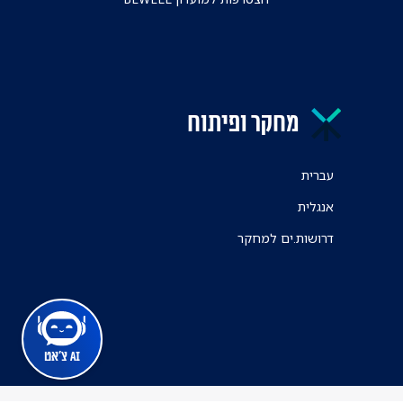
מחקר ופיתוח
עברית
אנגלית
דרושות.ים למחקר
AI צ'אט