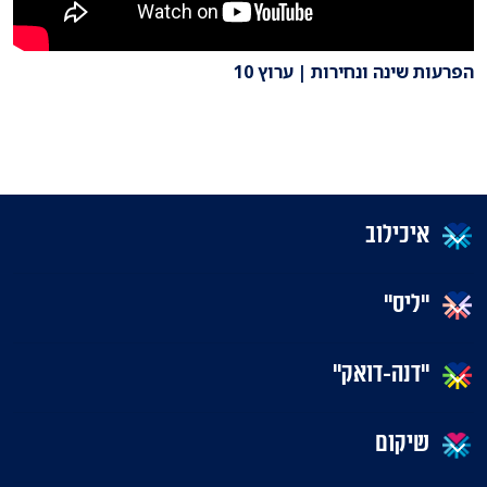
הפרעות שינה ונחירות | ערוץ 10
איכילוב
"ליס"
"דנה-דואק"
שיקום