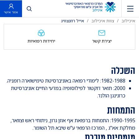
פתח חיפוש
אזור אישי
איכילוב
צוות איכילוב
אייל רוזנצוויג
יצירת קשר
יחידות רפואיות
השכלה
1982-1988: לימודי רפואה באוניברסיטת טימישוארה רומניה.
2000: תואר דוקטור לפילוסופיה במדעי החיים אוניברסיטת
כרונינגן הולנד.
התמחות
1990-1995: התמחות ברפואת אף אוזן גרון, ניתוחי ראש וצוואר,
מחלקת אא"ג , המרכז הרפואי ע"ש שיבא תל השומר.
מומחיות מוכרת