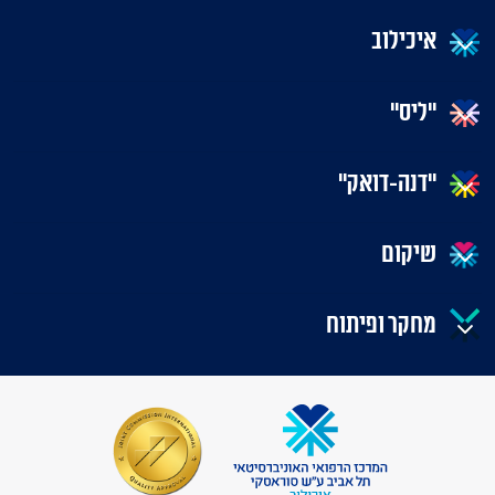
איכילוב
"ליס"
"דנה-דואק"
שיקום
מחקר ופיתוח