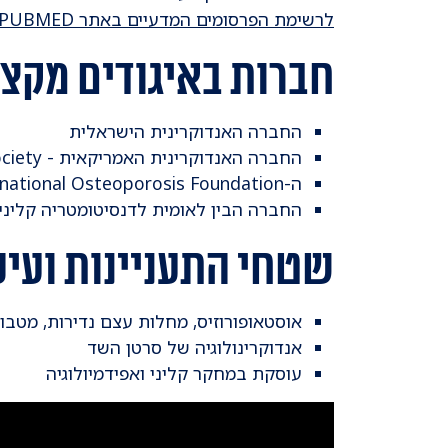
לרשימת הפרסומים המדעיים באתר PUBMED
חברות באיגודים מקצו
החברה האנדוקרינית הישראלית
החברה האנדוקרינית האמריקאית - Endocrine Society
ה-IOF - International Osteoporosis Foundation
החברה הבין לאומית לדנסיטומטריה קלינית ה-
שטחי התעניינות ועיס
אוסטאופורוזיס, מחלות עצם נדירות, מטבו
אנדוקרינולוגיה של סרטן השד
עוסקת במחקר קליני ואפידמיולוגיה