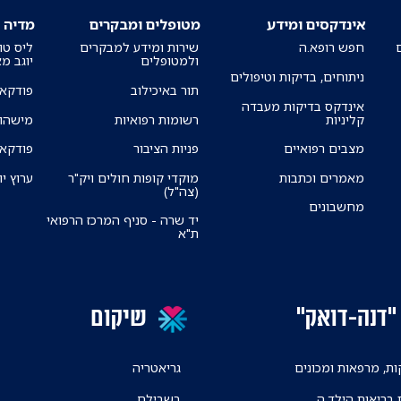
אינדקסים ומידע
מטופלים ומבקרים
מדיה
חפש רופא.ה
שירות ומידע למבקרים
ליס טו
ולמטופלים
יוגב מ
ניתוחים, בדיקות וטיפולים
תור באיכילוב
פודקאס
אינדקס בדיקות מעבדה
קליניות
רשומות רפואיות
מישהו 
מצבים רפואיים
פניות הציבור
פודקאס
מאמרים וכתבות
מוקדי קופות חולים ויק"ר
ערוץ יו
(צה"ל)
מחשבונים
יד שרה - סניף המרכז הרפואי
ת"א
"דנה-דואק"
שיקום
ת, מרפאות ומכונים
גריאטריה
 בריאות הילד.ה
בשבילם