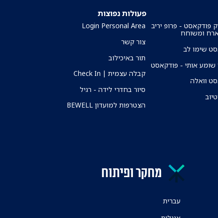
פעולות נפוצות
ק פודקאסט - פרופ יריב
Login Personal Area
ארח ומשוחח
צור קשר
ט שימו לב
תור באיכילוב
שומע אותי - פודקאסט
קבלה עצמית | Check In
ט וואלה
סיור בחדרי לידה - רגיל
טיוב
הצטרפות למועדון BEWELL
מחקר ופיתוח
עברית
אנגלית