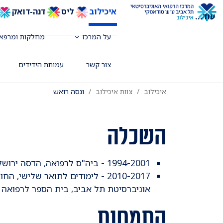
איכילוב
ליס
דנה-דואק
עוד
...
מומחית לרפואה פנימית ואנדוקרינולוג
על המרכז
מחלקות ומרפאו
המכון האנדוקריני
צור קשר
עמותת הידידים
איכילוב
צוות איכילוב
ונסה רואש
השכלה
​1994-2001 - ביה"ס לרפואה, הדסה ירושלים
2010-2017 - לימודים לתואר שלישי
אוניברסיטת תל אביב, בית הספר לרפואה
התמחות