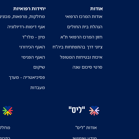
אודות
יחידות רפואיות
אודות המרכז הרפואי
מחלקות, מרפאות, מכונים
הנהלת בית החולים
אגף דימות-רדיולוגיה
חזון המרכז הרפואי ת"א
מיון - מלר"ד
ציוני דרך בהתפתחות ביה"ח
האגף הכירורגי
איכות ובטיחות המטופל
האגף הפנימי
סרטי סיכום שנה
שיקום
פסיכיאטריה - מערך
מעבדות
"ליס"
אודות "ליס"
מחלקו
מידע שימושי
כתבות