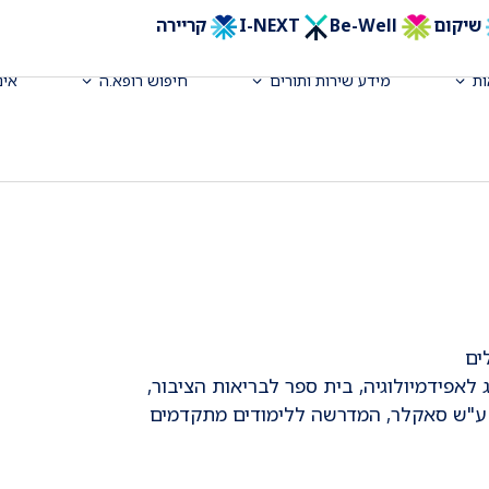
שיקום
Be-Well
I-NEXT
קריירה
יה, אחראית המרפאה למחלות עצם,
ת
מידע שירות ותורים
חיפוש רופא.ה
אינ
, החוג לאפידמיולוגיה, בית ספר לבריאות הציבור,
 ע"ש סאקלר, המדרשה ללימודים מתקדמים