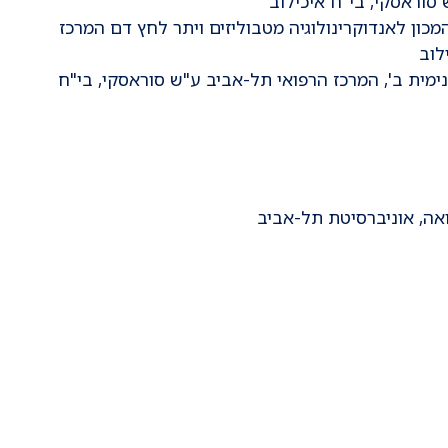
סוראסקי, בי"ח איכילוב
גיה, המכון לאנדוקרינולוגיה מטבוליזים ויתר לחץ דם המרכז
לוב
ית, פנימית ב', המרכז הרפואי תל-אביב ע"ש סוראסקי, בי"ח