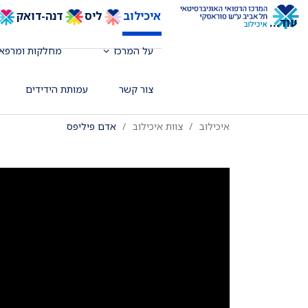
איכילוב
ליס
דנה-דואק
עוד
...
מומחה לרפואה פנימית וגסטרואנטרולוגי
על המרכז
מחלקות ומרפאו
לגסטרואנטרולוגיה פולשנית, המכון למחל
צור קשר
עמותת הידידים
איכילוב
צוות איכילוב
אדם פיליפס