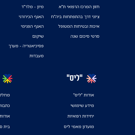
חזון המרכז הרפואי ת"א
מיון - מלר"ד
ציוני דרך בהתפתחות ביה"ח
האגף הכירורגי
איכות ובטיחות המטופל
האגף הפנימי
סרטי סיכום שנה
שיקום
פסיכיאטריה - מערך
מעבדות
"ליס"
אודות "ליס"
מחלקו
מידע שימושי
כתבות
יחידות רפואיות
אודות
מועדון מאמי ליס
בית ס