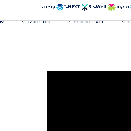
שיקום
Be-Well
I-NEXT
קריירה
ה, מ"מ מנהל היחידה
ת
מידע שירות ותורים
חיפוש רופא.ה
אינ
ות דרכי העיכול והכבד (גסטרו)