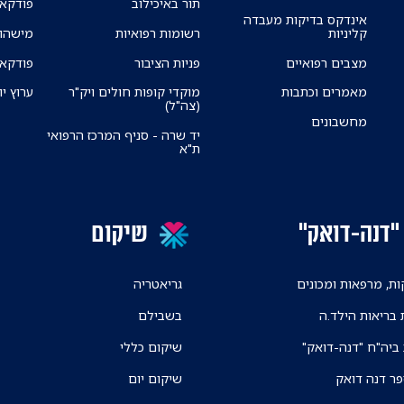
תור באיכילוב
פודקאס
אינדקס בדיקות מעבדה
קליניות
רשומות רפואיות
מישהו 
מצבים רפואיים
פניות הציבור
פודקאס
מאמרים וכתבות
מוקדי קופות חולים ויק"ר
ערוץ יו
(צה"ל)
מחשבונים
יד שרה - סניף המרכז הרפואי
ת"א
"דנה-דואק"
שיקום
ת, מרפאות ומכונים
גריאטריה
 בריאות הילד.ה
בשבילם
 ביה"ח "דנה-דואק"
שיקום כללי
פר דנה דואק
שיקום יום