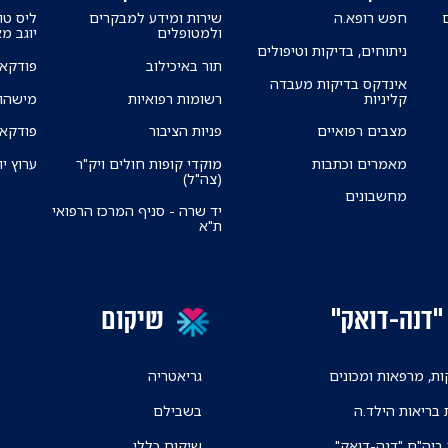
חפש רופא.ה
שירות ומידע למבקרים
ליס טו
ולמטופלים
יוגב מ
ניתוחים, בדיקות וטיפולים
תור באיכילוב
פודקאס
אינדקס בדיקות מעבדה
קליניות
רשומות רפואיות
מישהו 
מצבים רפואיים
פניות הציבור
פודקאס
מאמרים וכתבות
מוקדי קופות חולים ויק"ר
ערוץ יו
(צה"ל)
מחשבונים
יד שרה - סניף המרכז הרפואי
ת"א
"דנה-דואק"
שיקום
ת, מרפאות ומכונים
גריאטריה
 בריאות הילד.ה
בשבילם
 ביה"ח "דנה-דואק"
שיקום כללי