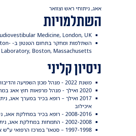
​אאג, ניתוחי ראש וצוואר
השתלמויות
udiovestibular Medicine, London, UK
השתלמות
Laboratory, Boston, Massachusetts
ניסיון קליני
משנת 2022 - מנהל מכון השמיעה והדיבור במרכז הרפואי תל-אביב, איכילוב
2020 ואילך - מנהל מרפאות חוץ אאג במרכז הרפואי ת"א, איכילוב
2017 ואילך – רופא בכיר במערך אאג, נ
איכילוב
2008-2016 - רופא בכיר במחלקת אאג, ניתוחי ראש-צוואר, המרכז הרפואי ע"ש א.וולפסון, חולון
2002-2008 - התמחות במחלקת אאג, ניתוחי ראש-צוואר, המרכז הרפואי ע"ש א.וולפסון, חולון
1997-1998 – סטאז' במרכז הרפואי ע"ש א.וולפסון, חולון