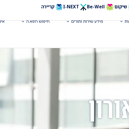
שיקום
Be-Well
I-NEXT
קריירה
ת
מידע שירות ותורים
חיפוש רופא.ה
אינ
ורון