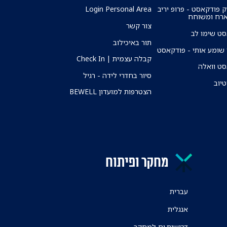
ק פודקאסט - פרופ יריב
Login Personal Area
ארח ומשוחח
צור קשר
ט שימו לב
תור באיכילוב
שומע אותי - פודקאסט
קבלה עצמית | Check In
ט וואלה
סיור בחדרי לידה - רגיל
טיוב
הצטרפות למועדון BEWELL
מחקר ופיתוח
עברית
אנגלית
דרושות.ים למחקר