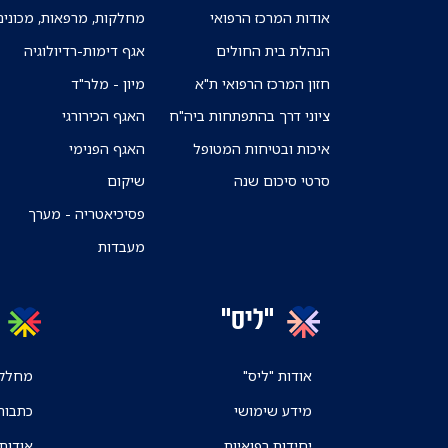
אודות המרכז הרפואי
מחלקות, מרפאות, מכונים
הנהלת בית החולים
אגף דימות-רדיולוגיה
חזון המרכז הרפואי ת"א
מיון - מלר"ד
ציוני דרך בהתפתחות ביה"ח
האגף הכירורגי
איכות ובטיחות המטופל
האגף הפנימי
סרטי סיכום שנה
שיקום
פסיכיאטריה - מערך
מעבדות
"ליס"
אודות "ליס"
מחלקו
מידע שימושי
כתבות
יחידות רפואיות
אודות