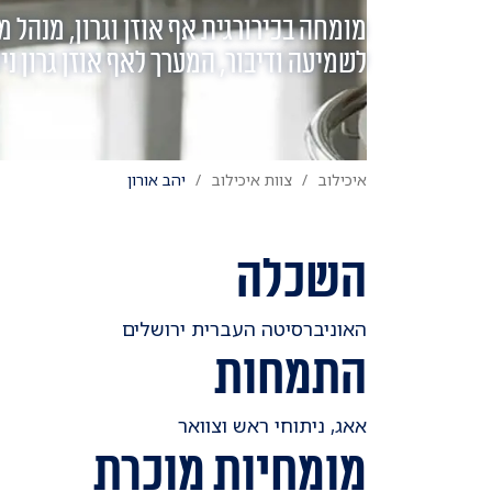
מומחה בכירורגית אף אוזן וגרון, מנהל מ
לשמיעה ודיבור, המערך לאף אוזן גרון נ
איכילוב
צוות איכילוב
יהב אורון
השכלה
​האוניברסיטה העברית ירושלים
התמחות
​אאג, ניתוחי ראש וצוואר
מומחיות מוכרת