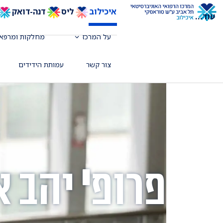
איכילוב
ליס
דנה-דואק
עוד
...
על המרכז
מחלקות ומרפאו
צור קשר
עמותת הידידים
פרופ' יהב א