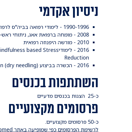
ניסיון אקדמי
1990-1996 - לימודי רפואה בביה"ס לרפואה, האוניברסיטה העברית, י-ם
2008 - מומחה ברפואת אאג, ניתוחי ראש-צוואר
2010 - מורשה היפנוזה רפואית
2016 - לימודיs based Stress
Reduction
2016 - הכשרה בביצוע (Intra-muscular stimulation (dry needling
השתתפות בכנסים
​כ-25 הצגות בכנסים מדעיים
פרסומים מקצועיים
כ-50 פרסומים מקצועיים.
לרשימת הפרסומים כפי שמופיעה באתר Pubmed