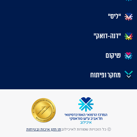
"ליס"
"דנה-דואק"
שיקום
מחקר ופיתוח
Ⓒ כל הזכויות שמורות לאיכילוב
תו תקן איכות ובטיחות