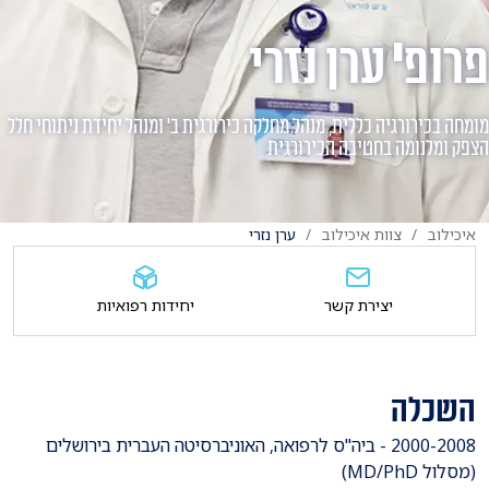
פרופ' ערן נזרי
מומחה בכירורגיה כללית, מנהל מחלקה כירורגית ב' ומנהל יחידת ניתוחי חלל
הצפק ומלנומה בחטיבה הכירורגית
איכילוב
צוות איכילוב
ערן נזרי
יצירת קשר
יחידות רפואיות
השכלה
​2000-2008 - ביה"ס לרפואה, האוניברסיטה העברית בירושלים
(מסלול MD/PhD)