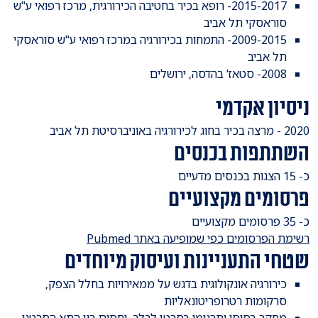
2015-2017- רופא בכיר בחטיבה הכירורגית, מרכז רפואי ע"ש
סוראסקי תל אביב
2009-2015- התמחות בכירורגיה במרכז רפואי ע"ש סוראסקי
תל אביב
​2008- סטאז' בהדסה, ירושלים
ניסיון אקדמי
​2020 - מרצה בכיר בחוג לכירורגיה באוניברסיטת תל אביב
השתתפות בכנסים
​כ- 15 הצגות בכנסים מדעיים
פרסומים מקצועיים
כ- 35 פרסומים מקצועיים
רשימת הפרסומים כפי שמופיעה באתר Pubmed
שטחי התעניינות ועיסוק מיוחדים
כירורגיה אונקולוגית בדגש על ממאירויות בחלל הצפק,
סרקומות רטרופריטונאליות
מחקר בסיסי ותרגומי בסרטן לבלב, יחסים בין התא הסרטני