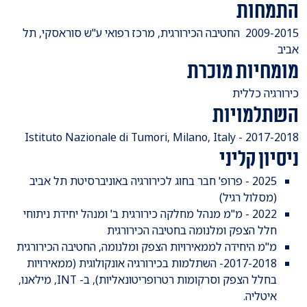
התמחות
​2009-2015 החטיבה הכירורגית, מרכז רפואי ע"ש סוראסקי, תל
אביב
מומחיות מוכרת
​כירורגיה כללית
השתלמויות
2017-2018 - ​Istituto Nazionale di Tumori, Milano, Italy
ניסיון קליני
2025 - פרופ' חבר בחוג לכירורגיה באוניברסיטת תל אביב
(מסלול רגיל)
2022 - מ"מ מנהל מחלקה כירורגית ב' ומנהל יחידת ניתוחי
חלל הצפק ומלנומה בחטיבה הכירורגית
מ"מ היחידה לממאירויות הצפק ומלנומה, החטיבה הכירורגית
2017-2018- השתלמות בכירורגיה אונקולוגית (ממאירויות
בחלל הצפק וסרקומות רטרופריטונאליות), ב- INT, מילאנו,
איטליה.