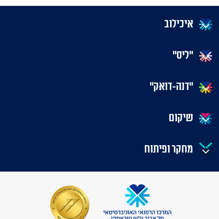
איכילוב
"ליס"
"דנה-דואק"
שיקום
מחקר ופיתוח