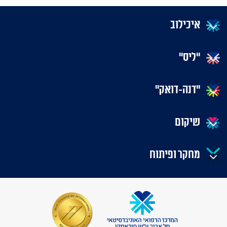
איכילוב
"ליס"
"דנה-דואק"
שיקום
מחקר ופיתוח