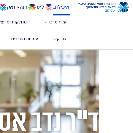
איכילוב
ליס
דנה-דואק
עוד
...
על המרכז
מחלקות ומרפאו
צור קשר
עמותת הידידים
ד"ר נדב אס