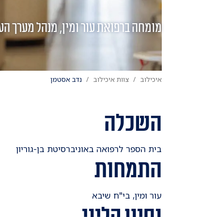
מומחה ברפואת עור ומין, מנהל מערך הע
איכילוב
צוות איכילוב
נדב אסטמן
השכלה
​בית הספר לרפואה באוניברסיטת בן-גוריון
התמחות
​עור ומין, בי"ח שיבא
נסיון קליני