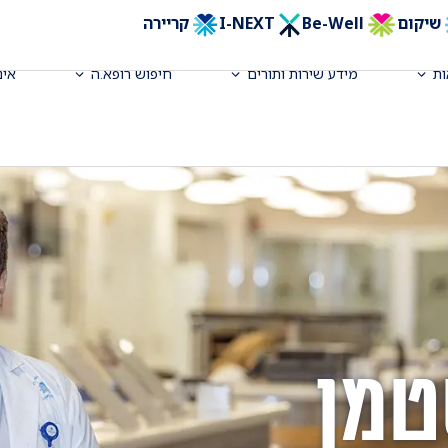
שיקום
Be-Well
I-NEXT
קריירה
ת
מידע שירות ותורים
חיפוש רופא.ה
אינ
טמן