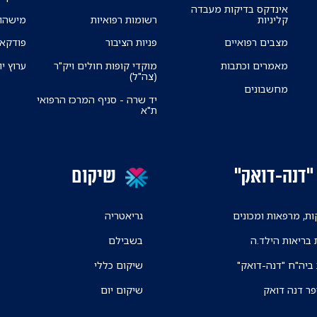
אינדקס בדיקות מעבדה
קליניות
רשומות רפואיות
מישהו 
מצבים רפואיים
פניות הציבור
פודקאס
מאמרים וכתבות
מוקדי קופות חולים ויק"ר
ערוץ יו
(צה"ל)
מחשבונים
יד שרה - סניף המרכז הרפואי
ת"א
"דנה-דואק"
שיקום
ת, מרפאות ומכונים
גריאטריה
 בריאות הילד.ה
בשבילם
 ביה"ח "דנה-דואק"
שיקום כללי
פר דנה דואק
שיקום יום