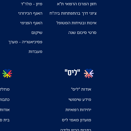
חזון המרכז הרפואי ת"א
מיון - מלר"ד
ציוני דרך בהתפתחות ביה"ח
האגף הכירורגי
איכות ובטיחות המטופל
האגף הפנימי
סרטי סיכום שנה
שיקום
פסיכיאטריה - מערך
מעבדות
"ליס"
אודות "ליס"
מחלקו
מידע שימושי
כתבות
יחידות רפואיות
אודות
מועדון מאמי ליס
בית ס
כתבות הריון ולידה