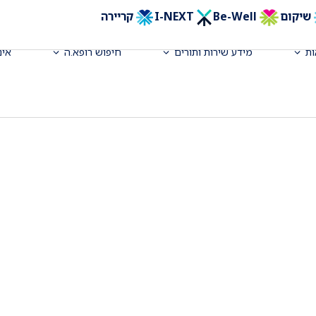
שיקום
Be-Well
I-NEXT
קריירה
ת
מידע שירות ותורים
חיפוש רופא.ה
אינ
אה פנימית