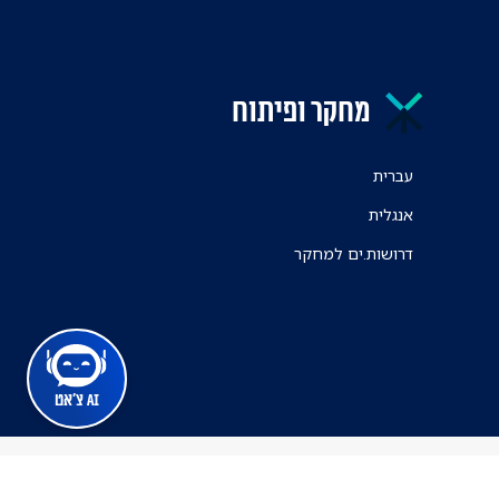
מחקר ופיתוח
עברית
אנגלית
דרושות.ים למחקר
AI צ'אט
מרכז הרפואי ת"א