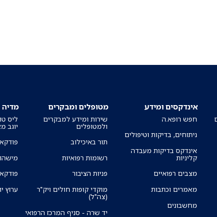
אינדקסים ומידע
מטופלים ומבקרים
מדיה
חפש רופא.ה
שירות ומידע למבקרים
ליס טו
ולמטופלים
יוגב מ
ניתוחים, בדיקות וטיפולים
תור באיכילוב
פודקאס
אינדקס בדיקות מעבדה
קליניות
רשומות רפואיות
מישהו 
מצבים רפואיים
פניות הציבור
פודקאס
מאמרים וכתבות
מוקדי קופות חולים ויק"ר
ערוץ יו
(צה"ל)
מחשבונים
יד שרה - סניף המרכז הרפואי