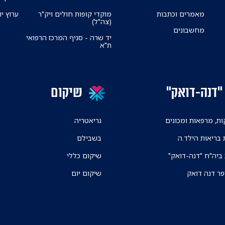
מאמרים וכתבות
מוקדי קופות חולים ויק"ר
ערוץ יו
(צה"ל)
מחשבונים
יד שרה - סניף המרכז הרפואי
ת"א
"דנה-דואק"
שיקום
ת, מרפאות ומכונים
גריאטריה
 בריאות הילד.ה
בשבילם
 ביה"ח "דנה-דואק"
שיקום כללי
פר דנה דואק
שיקום יום