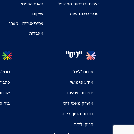
איכות ובטיחות המטופל
האגף הפנימי
סרטי סיכום שנה
שיקום
פסיכיאטריה - מערך
מעבדות
"ליס"
אודות "ליס"
מחלקו
מידע שימושי
כתבות
יחידות רפואיות
אודות
מועדון מאמי ליס
בית ס
כתבות הריון ולידה
הריון ולידה