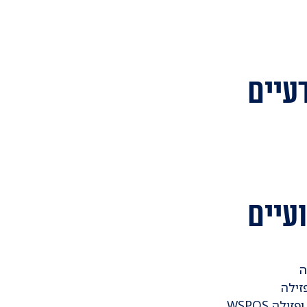
עיים
עיים
ה
זילה
ה WSPOS