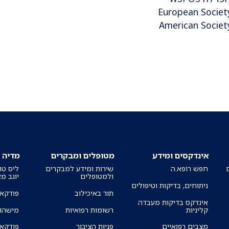
European Society
American Societ
אינדקסים ומידע
מטופלים ומבקרים
מדיה
חפש רופא.ה
שירות ומידע למבקרים
ליס טו
ולמטופלים
יוגב מ
ניתוחים, בדיקות וטיפולים
תור באיכילוב
פודקאס
אינדקס בדיקות מעבדה
קליניות
רשומות רפואיות
מישהו 
מצבים רפואיים
פניות הציבור
פודקאס