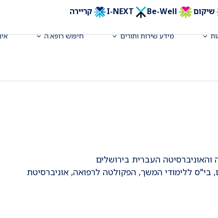
שיקום
Be-Well
I-NEXT
קריירה
ת
מידע שירות ותורים
חיפוש רופא.ה
אינ
דים, מערך עיניים איכילוב
עיניים, בי"ס ללימודי המשך, הפקולטה לרפואה, אוניברסיטת