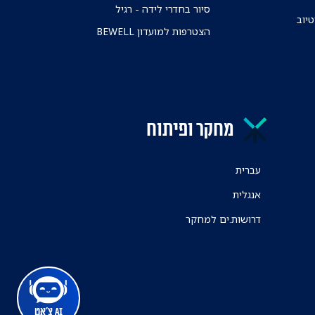
סיור בחדרי לידה - רגיל
טיוב
הצטרפות למועדון BEWELL
מחקר ופיתוח
עברית
אנגלית
דרושות.ים למחקר
AI צ'אט