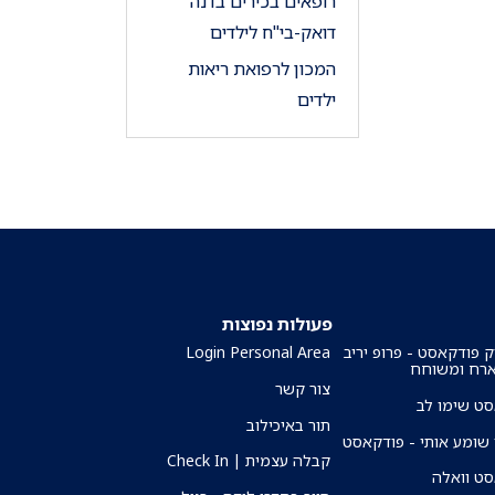
רופאים בכירים בדנה
דואק-בי"ח לילדים
המכון לרפואת ריאות
ילדים
פעולות נפוצות
ק פודקאסט - פרופ יריב
Login Personal Area
ארח ומשוחח
צור קשר
ט שימו לב
תור באיכילוב
שומע אותי - פודקאסט
קבלה עצמית | Check In
ט וואלה