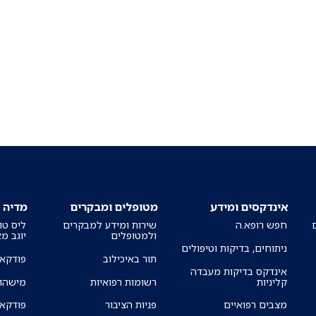
אינדקסים ומידע
מטופלים ומבקרים
מדיה
חפש רופא.ה
שירות ומידע למבקרים
ליס טו
ולמטופלים
יוגב מ
ניתוחים, בדיקות וטיפולים
תור באיכילוב
פודקאס
אינדקס בדיקות מעבדה
קליניות
רשומות רפואיות
מישהו 
מצבים רפואיים
פניות הציבור
פודקאס