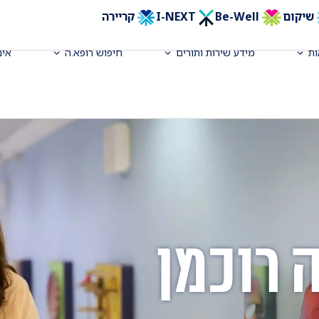
שיקום
Be-Well
I-NEXT
קריירה
ת
מידע שירות ותורים
חיפוש רופא.ה
אינ
 רוכמן