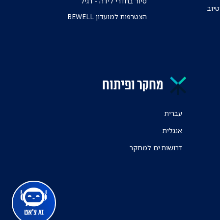
סיור בחדרי לידה - רגיל
טיוב
הצטרפות למועדון BEWELL
מחקר ופיתוח
עברית
אנגלית
דרושות.ים למחקר
AI צ'אט