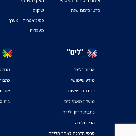
איכות ובטיחות המטופל
האגף הפנימי
סרטי סיכום שנה
שיקום
פסיכיאטריה - מערך
מעבדות
"ליס"
אודות "ליס"
מחלקו
מידע שימושי
כתבות
יחידות רפואיות
אודות
מועדון מאמי ליס
בית ס
כתבות הריון ולידה
הריון ולידה
סרטי הדרכה לאחר הלידה