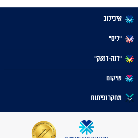
איכילוב
"ליס"
"דנה-דואק"
שיקום
מחקר ופיתוח