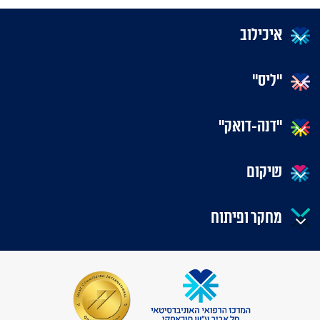
איכילוב
"ליס"
"דנה-דואק"
שיקום
מחקר ופיתוח