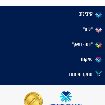
איכילוב
"ליס"
"דנה-דואק"
שיקום
מחקר ופיתוח