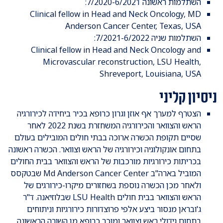
​השתלמות ראשונה 7/2020-6/2021:
Clinical fellow in Head and Neck Oncology, MD
Anderson Cancer Center, Texas, USA
השתלמות שניה 7/2021-6/2022:
Clinical fellow in Head and Neck Oncology and
Microvascular reconstruction, LSU Health,
Shreveport, Louisiana, USA
ניסיון קליני
​הצטרף למערך אף אוזן וגרון כרופא בכיר ביחידה לכירורגיה
הראש והצוואר והכירורגיה המשחזרת בשנת 2022 לאחר
שסיים תקופת הכשרה ארוכה בבתי חולים המובילים בעולם
בתחום אונקולוגיה וכירורגיה של הראש וצוואר. הכשרה ראשונה
בכריתות כירורגיות מורכבות של הראש והצוואר בבית החולים
המוביל בארה"ב Md Anderson Cancer Center שבטקסס
ולאחר מכן הכשרה נוספת בשחזורים מיקרו-כירורגים של
הראש והצוואר בבית חולים LSU Health שבלוזיאנה. ד"ר
ג'ובראן מנסור ביצע אלפי פרוצדורות כירורגיות וניתוחים
בתחום גידולי ראש וצוואר ומוכר כרופא מן השורה הראשונה