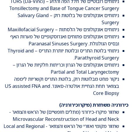
ניתוחים רובוטיים של חלל הפה והלוע – TORS (Da-Vinci)
Tonsillectomy and Base of Tongue Cancer Surgery
ניתוחים אונקולוגים של בלוטות רוק – Salivary Gland
Surgery
ניתוחים אונקולוגים של הלסתות – Maxillofacial Surgery
ניתוחים אונקולוגים פתוחים ואנדוסקופיים של מערות האף
ובסיס הגולגולת. Paranasal Sinuses Surgery
ניתוחי בלוטת התריס ובלוטת יותרת התריס – Thyroid and
Parathyroid Surgery.
ניתוחים אונקולוגים של הגרון וכריתות חלקיות של הגרון –
Partial and Total Laryngectomy
ניקור מחט מבלוטות רוק, בלוטת התריס וקשריות לימפה
בצוואר תחת הנחיית אולטרה-סאונד. US assisted FNA and
Core Biopsy
כירורגיה משחזרת (מיקרוכירורגיה)
שחזור מיקרו-כירורגי (מתלים חופשיים) של הראש והצוואר -
Microvascular Reconstruction of Head and Neck
שחזור מקומי ואזורי של הראש והצוואר - Local and Regional