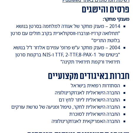
פרסים והישגים
מענקי מחקר:
2014 – מענק מחקר של אגודה למלחמה בסרטן בנושא
"תחלואה קרדיו-וצרברו-ווסקולארית בקרב חולים עם סרטן
בלוטת התריס"
2004 – מענק מחקר ע"ש פרופ' עמירם אלדור ז"ל בנושא
"ביטוים של 1-TTF, 2-TTF,8-PAX ו-NIS ברקמת סרטן
תירואיד ורקמת תירואיד תקינה"
חברות באיגודים מקצועיים
הסתדרות רפואית בישראל
החברה הישראלית לאנדוקרינולוגיה
החברה הישראלית ליתר לחץ דם
החברה הישראלית לחקר, טיפול ומניעה של טרשת עורקים
החברה הישראלית לסוכרת
החברה האמריקאית לאנדוקרינולוגיה