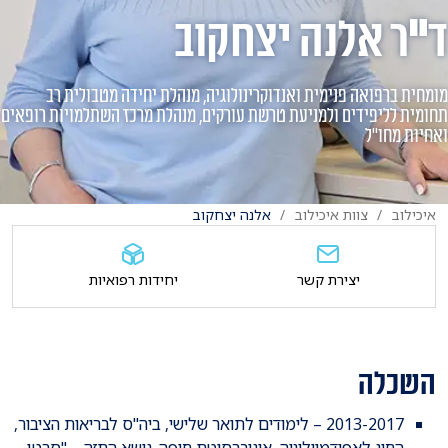
ד"ר אלנה יצחקוב
מומחית ברפואה פנימית ואנדוקרינולוגיה, מנהלת יחידה מטבולית רב
תחומית לליפידים ולמניעת טרשת עורקים, מנהלת מרכז השתלמויות רופאים
ואחיות מחו"ל
איכילוב
צוות איכילוב
אלנה יצחקוב
יצירת קשר
יחידות רפואיות
השכלה
2013-2017 – לימודים לתואר שלישי, ביה"ס לבריאות הציבור,
החוג לאפידמיולוגיה, אוניברסיטת חיפה. נושא התזה – "סרטן