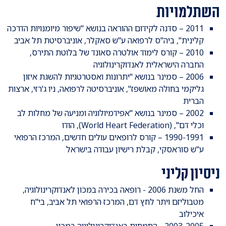
השתלמויות
2011 – סדנה לקידום ההוראה בנושא "שיפור מיומנויות הדרכה
קלינית", ביה"ס לרפואה ע"ש סאקלר, אוניברסיטת תל אביב
2010 – קורס לימוד אולטרה סאונד של בלוטת התירס,
החברה הישראלית לאנדוקרינולוגיה
2006 – סמינר בנושא "יתרונות ואסטרטגיות להשגת איזון
גליקמי בחולה מאושפז", אוניברסיטה לרפואה, ניו ג'רזי, ארצות
הברית
2002 – סמינר בנושא "אפידמיולוגיה ומניעה של מחלות לב
וכלי דם", (World Heart Federation), הודו
1990-1991 – קורס לרופאים עולים חדשים, המרכז הרפואי
ע"ש סוראסקי, קבלת רישיון עבודה בישראל
ניסיון קליני
החל משנת 2006 - רופאה בכירה במכון לאנדוקרינולוגיה,
מטבוליזם ויתר לחץ דם, המרכז הרפואי תל אביב, בי"ח
איכילוב
2003-2005 - התמחות באנדוקרינולוגיה במכון