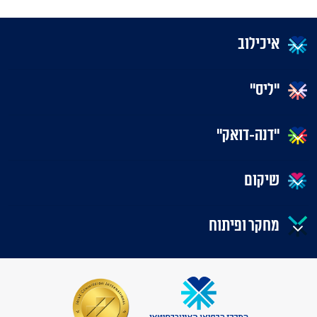
איכילוב
"ליס"
"דנה-דואק"
שיקום
מחקר ופיתוח